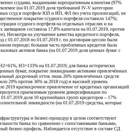
твенно ссудами, выданными корпоративным клиентам (97%
емлемое (на 01.07.2019 доля требований IV-V категории
нных ссуд в портфеле ЮЛ и ИП, ФЛ без учета пролонгаций, не
щественное покрытие ссудного портфеля составило 147%;
трации ссудного портфеля на отдельных отраслях и на
х заемщиков составила 17,8% капитала на 01.07.2019, против
ее). Несмотря на улучшение качества кредитного портфеля,
 с 01.07.2018 по 01.07.2019 г. по договорам цессии были
азанном периоде; большая часть проблемных кредитов была
 валовых активов банка (на 01.07.2019 доля ценных бумаг с
Н2=61%, Н3=133% на 01.07.2019; для банка исторически
ля ценных бумаг, покрытие ликвидными активами привлечённых
циальный досрочный отток лишь 26% привлечённых средств
вило 29% против 36% за 2018 год) и высокий уровень
реле 2019 краткосрочное привлечение от кредитных организаций
актеризуется приемлемым уровнем диверсификации по
а 01.07.2019 доля 10 крупнейших групп кредиторов – 17%
олнительной ликвидности (на 01.07.2019 средства, которые
нфраструктуры и бизнес-процедур в целом соответствуют
тельности банка по сравнению с сопоставимыми банками,
й бизнес-профиль. Наблюдается отсутствие в составе СД