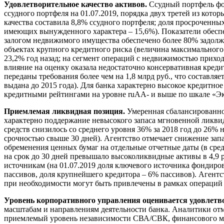
Удовлетворительное качество активов.
Ссудный портфель фо
ссудного портфеля на 01.07.2019, порядка двух третей из кот
качества составила 8,8% ссудного портфеля; доля просроченн
имеющих вынужденного характера – 15,6%). Показатели обеспе
залогом недвижимого имущества обеспечено более 80% задолж
объектах крупного кредитного риска (величина максимального 
23,2% год назад; на сегмент операций с недвижимостью приход
влияние на оценку оказала недостаточно консервативная кредит
переданы требования более чем на 1,8 млрд руб., что составл
выдана до 2015 года). Для банка характерно высокое кредитное
кредитными рейтингами на уровне ruAA- и выше по шкале «Эк
Приемлемая ликвидная позиция
.
Умеренная сбалансированнос
характерно поддержание невысокого запаса мгновенной ликвид
средств снизилось со среднего уровня 36% за 2018 год до 26
срочностью свыше 30 дней). Агентство отмечает снижение запа
обременения ценных бумаг на отдельные отчетные даты (в сред
на срок до 30 дней превышало высоколиквидные активы в 4,9 р
источникам (на 01.07.2019 доля ключевого источника фондиров
пассивов, доля крупнейшего кредитора – 6% пассивов). Агентс
при необходимости могут быть привлечены в рамках операций
Уровень корпоративного управления оценивается удовлетв
масштабам и направлениям деятельности банка. Аналитики отм
приемлемый уровень независимости СВА/СВК, финансового мон