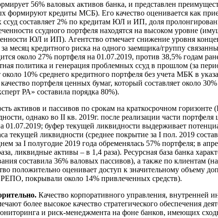
рмирует 56% валовых активов банка, и представлен преимущес
орых формируют кредиты МСБ). Его качество оценивается как при
ых ссуд составляет 2% по кредитам ЮЛ и ИП, доля пролонгирова
ченности ссудного портфеля находятся на высоком уровне (иму
енности ЮЛ и ИП). Агентство отмечает снижение уровня концен
за месяц кредитного риска на одного заемщика/группу связанны
ится около 27% портфеля на 01.07.2019, против 38,5% годам ран
ная политика и генерация проблемных ссуд в прошлом (за период
яет около 10% среднего кредитного портфеля без учета МБК в ук
 качество портфеля ценных бумаг, который составляет около 30%
сперт РА» составила порядка 80%).
ть активов и пассивов по срокам на краткосрочном горизонте (
ности, однако во II кв. 2019г. после реализации части портфе
% на 01.07.2019; буфер текущей ликвидности выдерживает потен
са текущей ликвидности (среднее покрытие за I пол. 2019 соста
нем за I полугодие 2019 года обременялась 57% портфеля; в ап
аза, ликвидные активы – в 1,4 раза). Ресурсная база банка хар
ания составила 36% валовых пассивов), а также по клиентам (н
тво положительно оценивает доступ к значительному объему доп
 РЕПО, покрывали около 14% привлеченных средств).
орительно.
Качество корпоративного управления, внутренней и
ечают более высокое качество стратегического обеспечения дея
иторинга и риск-менеджмента на фоне банков, имеющих сходны