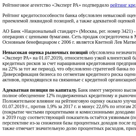
Рейтинговое агентство «Эксперт РА» подтвердило
рейтинг кр
Рейтинг кредитоспособности банка обусловлен невысокой оце
приемлемой ликвидной позицией, а также адекватной оценкой 
АО Банк «Национальный стандарт» (Москва, рег. номер 3421)
операциях с ценными бумагами. Сеть продаж сосредоточена в
Основным бенефициаром с 2006 г. является Кветной Лев Матве
Невысокая оценка рыночных позиций
обусловлена незначит
«Эксперт РА» на 01.07.2019), относительно узкой клиентской 
кредитных рисков за счет наращивания кредитования предприя
на 22% за тот же период), что обусловлено стратегией банка 
Диверсификация бизнеса по сегментам кредитного риска оцени
активов, приходящихся на связанные с кредитной организацией
Адекватная позиция по капиталу.
Банк имеет умеренно высок
полное обесценение 12% подверженных кредитному и рыночному
Положительное влияние на рейтинговую оценку оказало улучше
01.07.2019 г., против 1,9% за 2017 г. и минус 22,6% по итога
(покрытие чистыми процентными и комиссионными доходами рас
в 2019 году соответствующий показатель остаётся уязвимым (по
перспективе из-за снижения базы процентных доходов после пр
также отмечает значительную долю процентных расходов, пр