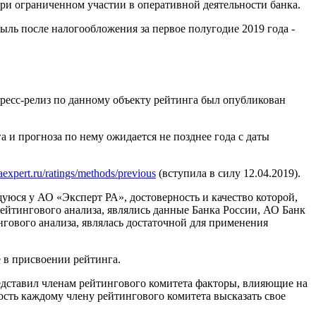
ри ограниченном участии в оперативной деятельности банка.
быль после налогообложения за первое полугодие 2019 года -
есс-релиз по данному объекту рейтинга был опубликован
и прогноза по нему ожидается не позднее года с даты
raexpert.ru/ratings/methods/previous
(вступила в силу 12.04.2019).
ся у АО «Эксперт РА», достоверность и качество которой,
тингового анализа, являлись данные Банка России, АО Банк
гового анализа, являлась достаточной для применения
 в присвоении рейтинга.
едставил членам рейтингового комитета факторы, влияющие на
сть каждому члену рейтингового комитета высказать свое