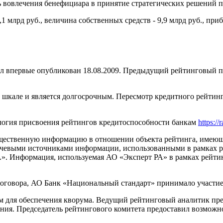
 вовлечения бенефициара в принятие стратегических решений п
,1 млрд руб., величина собственных средств - 9,9 млрд руб., при
 впервые опубликован 18.08.2009. Предыдущий рейтинговый пр
кале и является долгосрочным. Пересмотр кредитного рейтинга 
логия присвоения рейтингов кредитоспособности банкам
https://
щественную информацию в отношении объекта рейтинга, имеющую
евыми источниками информации, использованными в рамках рей
». Информация, используемая АО «Эксперт РА» в рамках рейтин
оговора, АО Банк «Национальный стандарт» принимало участие
м для обеспечения кворума. Ведущий рейтинговый аналитик пр
ния. Председатель рейтингового комитета предоставил возможно