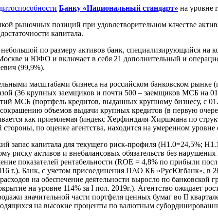
едитоспособности
Банку «Национальный стандарт»
на уровне 
нкой рыночных позиций при удовлетворительном качестве актив
достаточности капитала.
 - небольшой по размеру активов банк, специализирующийся н
 Москве и ЮФО и включает в себя 21 дополнительный и операци
евич (99,9%).
ельными масштабами бизнеса на российском банковском рынке (п
базой (36 крупных заемщиков и почти 500 – заемщиков МСБ на 0
тий МСБ (портфель кредитов, выданных крупному бизнесу, с 01
по сокращению объемов выдачи крупных кредитов (в первую очере
вается как приемлемая (индекс Херфиндаля-Хиршмана по структу
 стороны, по оценке агентства, находится на умеренном уровне
ий запас капитала для текущего риск-профиля (Н1.0=24,5%; Н1.
 риску активов и внебалансовых обязательств без нарушения н
ние показателей рентабельности (ROE = 4,8% по прибыли после
м 2016 г.). Банк, с учетом присоединения ПАО КБ «РусЮгбанк», в
ходов на обеспечение деятельности выросло по банковской груп
крытие на уровне 114% за I пол. 2019г.). Агентство ожидает ро
одажи значительной части портфеля ценных бумаг во II квартал
иходящихся на высокие проценты по валютным субординированн