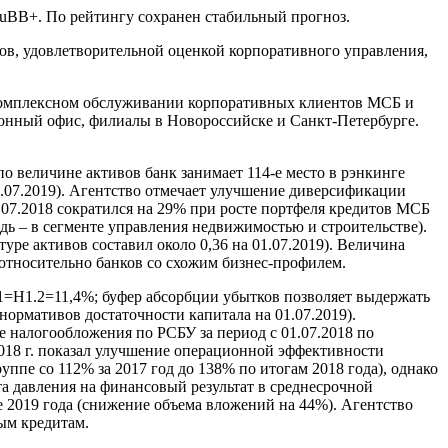
ruBB+. По рейтингу сохранен стабильный прогноз.
ов, удовлетворительной оценкой корпоративного управления,
а комплексном обслуживании корпоративных клиентов МСБ и
онный офис, филиалы в Новороссийске и Санкт-Петербурге.
о величине активов банк занимает 114-е место в рэнкинге
1.07.2019). Агентство отмечает улучшение диверсификации
.07.2018 сократился на 29% при росте портфеля кредитов МСБ
дь – в сегменте управления недвижимостью и строительстве).
ре активов составил около 0,36 на 01.07.2019). Величина
 относительно банков со схожим бизнес-профилем.
1=Н1.2=11,4%; буфер абсорбции убытков позволяет выдержать
ормативов достаточности капитала на 01.07.2019).
 налогообложения по РСБУ за период с 01.07.2018 по
 2018 г. показал улучшение операционной эффективности
пе со 112% за 2017 год до 138% по итогам 2018 года), однако
ста давления на финансовый результат в среднесрочной
е 2019 года (снижение объема вложений на 44%). Агентство
ым кредитам.