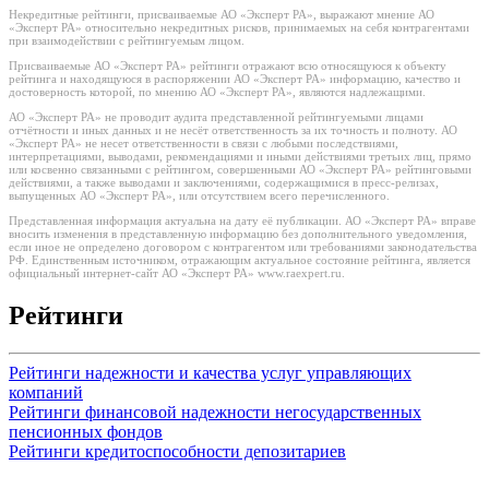
Некредитные рейтинги, присваиваемые АО «Эксперт РА», выражают мнение АО
«Эксперт РА» относительно некредитных рисков, принимаемых на себя контрагентами
при взаимодействии с рейтингуемым лицом.
Присваиваемые АО «Эксперт РА» рейтинги отражают всю относящуюся к объекту
рейтинга и находящуюся в распоряжении АО «Эксперт РА» информацию, качество и
достоверность которой, по мнению АО «Эксперт РА», являются надлежащими.
АО «Эксперт РА» не проводит аудита представленной рейтингуемыми лицами
отчётности и иных данных и не несёт ответственность за их точность и полноту. АО
«Эксперт РА» не несет ответственности в связи с любыми последствиями,
интерпретациями, выводами, рекомендациями и иными действиями третьих лиц, прямо
или косвенно связанными с рейтингом, совершенными АО «Эксперт РА» рейтинговыми
действиями, а также выводами и заключениями, содержащимися в пресс-релизах,
выпущенных АО «Эксперт РА», или отсутствием всего перечисленного.
Представленная информация актуальна на дату её публикации. АО «Эксперт РА» вправе
вносить изменения в представленную информацию без дополнительного уведомления,
если иное не определено договором с контрагентом или требованиями законодательства
РФ. Единственным источником, отражающим актуальное состояние рейтинга, является
официальный интернет-сайт АО «Эксперт РА» www.raexpert.ru.
Рейтинги
Рейтинги надежности и качества услуг управляющих
компаний
Рейтинги финансовой надежности негосударственных
пенсионных фондов
Рейтинги кредитоспособности депозитариев