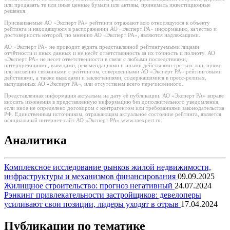
или продавать те или иные ценные бумаги или активы, принимать инвестиционные
решения.
Присваиваемые АО «Эксперт РА» рейтинги отражают всю относящуюся к объекту
рейтинга и находящуюся в распоряжении АО «Эксперт РА» информацию, качество и
достоверность которой, по мнению АО «Эксперт РА», являются надлежащими.
АО «Эксперт РА» не проводит аудита представленной рейтингуемыми лицами
отчётности и иных данных и не несёт ответственность за их точность и полноту. АО
«Эксперт РА» не несет ответственности в связи с любыми последствиями,
интерпретациями, выводами, рекомендациями и иными действиями третьих лиц, прямо
или косвенно связанными с рейтингом, совершенными АО «Эксперт РА» рейтинговыми
действиями, а также выводами и заключениями, содержащимися в пресс-релизах,
выпущенных АО «Эксперт РА», или отсутствием всего перечисленного.
Представленная информация актуальна на дату её публикации. АО «Эксперт РА» вправе
вносить изменения в представленную информацию без дополнительного уведомления,
если иное не определено договором с контрагентом или требованиями законодательства
РФ. Единственным источником, отражающим актуальное состояние рейтинга, является
официальный интернет-сайт АО «Эксперт РА» www.raexpert.ru.
Аналитика
Комплексное исследование рынков жилой недвижимости,
инфраструктуры и механизмов финансирования
09.09.2025
Жилищное строительство: прогноз негативный
24.07.2024
Рэнкинг привлекательности застройщиков: девелоперы
усиливают свои позиции, лидеры уходят в отрыв
17.04.2024
Публикации по тематике