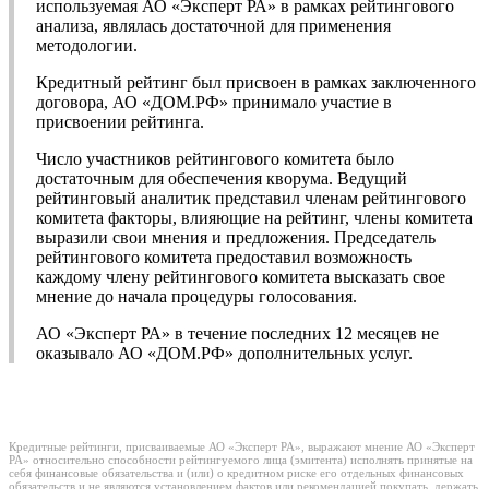
используемая АО «Эксперт РА» в рамках рейтингового
анализа, являлась достаточной для применения
методологии.
Кредитный рейтинг был присвоен в рамках заключенного
договора, АО «ДОМ.РФ» принимало участие в
присвоении рейтинга.
Число участников рейтингового комитета было
достаточным для обеспечения кворума. Ведущий
рейтинговый аналитик представил членам рейтингового
комитета факторы, влияющие на рейтинг, члены комитета
выразили свои мнения и предложения. Председатель
рейтингового комитета предоставил возможность
каждому члену рейтингового комитета высказать свое
мнение до начала процедуры голосования.
АО «Эксперт РА» в течение последних 12 месяцев не
оказывало АО «ДОМ.РФ» дополнительных услуг.
Кредитные рейтинги, присваиваемые АО «Эксперт РА», выражают мнение АО «Эксперт
РА» относительно способности рейтингуемого лица (эмитента) исполнять принятые на
себя финансовые обязательства и (или) о кредитном риске его отдельных финансовых
обязательств и не являются установлением фактов или рекомендацией покупать, держать