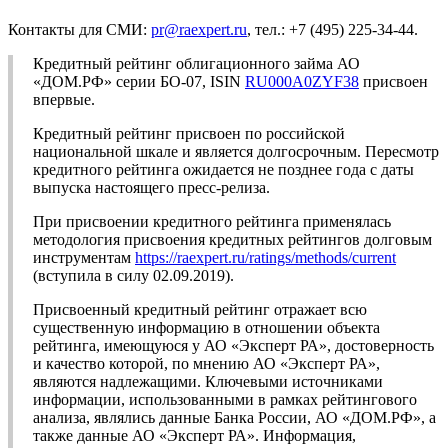
Контакты для СМИ:
pr@raexpert.ru
, тел.: +7 (495) 225-34-44.
Кредитный рейтинг облигационного займа АО
«ДОМ.РФ» серии БО-07, ISIN
RU000A0ZYF38
присвоен
впервые.
Кредитный рейтинг присвоен по российской
национальной шкале и является долгосрочным. Пересмотр
кредитного рейтинга ожидается не позднее года с даты
выпуска настоящего пресс-релиза.
При присвоении кредитного рейтинга применялась
методология присвоения кредитных рейтингов долговым
инструментам
https://raexpert.ru/ratings/methods/current
(вступила в силу 02.09.2019).
Присвоенный кредитный рейтинг отражает всю
существенную информацию в отношении объекта
рейтинга, имеющуюся у АО «Эксперт РА», достоверность
и качество которой, по мнению АО «Эксперт РА»,
являются надлежащими. Ключевыми источниками
информации, использованными в рамках рейтингового
анализа, являлись данные Банка России, АО «ДОМ.РФ», а
также данные АО «Эксперт РА». Информация,