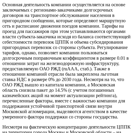
Основная деятельность компании осуществляется на основе
заключаемых с регионами-заказчиками долгосрочных
договоров на транспортное обслуживание населения в
пригородном сообщении, которые определяют маршрутную
сеть и расписание движения поездов компании. Тарифы на
проезд для пассажиров при этом устанавливаются органами
власти субъекта-заказчика исходя из баланса соответствующей
себестоимости перевозок ЦППК и объема субсидирования
пригородных перевозок со стороны субъекта. Регулирование
тарифов, однако, позволяет компании пользоваться
долгосрочным поправочным коэффициентом в размере 0.01 в
отношении затрат на железнодорожную инфраструктуру,
предоставляемую ОАО РЖД (ruAAA, стаб.). Также в
отношении компаний отрасли была закреплена льготная
ставка НДС в размере 0% до 2030 года. Несмотря на то, что
ОАО РЖД вышло из капитала компании, а Московская
область снизила пакет до 14.5% (с учетом погашенных
казначейских акций на момент актуализации рейтинга),
перечисленные факторы, вместе с важностью компании для
поддержания устойчивой транспортной связи внутри
Московской агломерации, выделяются агентством в качестве
умеренного фактора поддержки со стороны государства.
Несмотря на фактическую концентрацию деятельности ЦППК
на территории города Москвы и Московской области – на