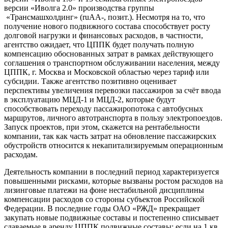
версии «Иволга 2.0» производства группы
«Трансмашхолдинг» (ruAA-, позит.). Несмотря на то, что
получение нового подвижного состава способствует росту
долговой нагрузки и финансовых расходов, в частности,
агентство ожидает, что ЦППК будет получать полную
компенсацию обоснованных затрат в рамках действующего
соглашения о транспортном обслуживании населения, между
ЦППК, г. Москва и Московской областью через тариф или
субсидии. Также агентство позитивно оценивает
перспективы увеличения перевозки пассажиров за счёт ввода
в эксплуатацию МЦД-1 и МЦД-2, которые будут
способствовать переходу пассажиропотока с автобусных
маршрутов, личного автотранспорта в пользу электропоездов.
Запуск проектов, при этом, скажется на рентабельности
компании, так как часть затрат на обновление пассажирских
обустройств относится к некапитализируемым операционным
расходам.
Деятельность компании в последний период характеризуется
повышенными рисками, которые вызваны ростом расходов на
лизинговые платежи на фоне нестабильной дисциплины
компенсации расходов со стороны субъектов Российской
Федерации. В последние годы ОАО «РЖД» прекращает
закупать новые подвижные составы и постепенно списывает
сдаваемые в аренду ЦППК подвижные составы: если на 1 кв.