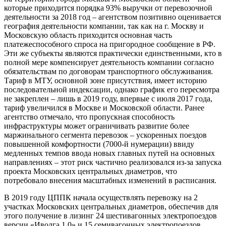
которые приходится порядка 93% выручки от перевозочной
деятельности за 2018 год – агентством позитивно оценивается
география деятельности компании, так как на г. Москву и
Московскую область приходится основная часть
платежеспособного спроса на пригородное сообщение в РФ.
Эти же субъекты являются практически единственными, кто в
полной мере компенсирует деятельность компании согласно
обязательствам по договорам транспортного обслуживания.
Тариф в МТУ, основной зоне присутствия, имеет историю
последовательной индексации, однако график его пересмотра
не закреплен – лишь в 2019 году, впервые с июля 2017 года,
тариф увеличился в Москве и Московской области. Ранее
агентство отмечало, что пропускная способность
инфраструктуры может ограничивать развитие более
маржинального сегмента перевозок – ускоренных поездов
повышенной комфортности (7000-й нумерации) ввиду
медленных темпов ввода новых главных путей на основных
направлениях – этот риск частично реализовался из-за запуска
проекта Московских центральных диаметров, что
потребовало внесения масштабных изменений в расписания.
В 2019 году ЦППК начала осуществлять перевозку на 2
участках Московских центральных диаметров, обеспечив для
этого получение в лизинг 24 шестивагонных электропоездов
версии «Иволга 1.0» и 15 семивагонных электропоездов