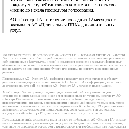
каждому члену рейтингового комитета высказать свое
мнение до начала процедуры голосования.
АО «Эксперт РА» в течение последних 12 месяцев не
оказывало АО «Центральная ППК» дополнительных
услуг.
Кредитные рейтинги, присваиваемые АО «Эксперт РА», выражают мнение АО «Эксперт
РА» относительно способности рейтингуемого лица (эмитента) исполнять принятые на
себя финансовые обязательства и (или) о кредитном риске его отдельных финансовых
обязательств и не являются установлением фактов или рекомендацией покупать, держать
или продавать те или иные ценные бумаги или активы, принимать инвестиционные
решения.
Присваиваемые АО «Эксперт РА» рейтинги отражают всю относящуюся к объекту
рейтинга и находящуюся в распоряжении АО «Эксперт РА» информацию, качество и
достоверность которой, по мнению АО «Эксперт РА», являются надлежащими.
АО «Эксперт РА» не проводит аудита представленной рейтингуемыми лицами
отчётности и иных данных и не несёт ответственность за их точность и полноту. АО
«Эксперт РА» не несет ответственности в связи с любыми последствиями,
интерпретациями, выводами, рекомендациями и иными действиями третьих лиц, прямо
или косвенно связанными с рейтингом, совершенными АО «Эксперт РА» рейтинговыми
действиями, а также выводами и заключениями, содержащимися в пресс-релизах,
выпущенных АО «Эксперт РА», или отсутствием всего перечисленного.
Представленная информация актуальна на дату её публикации. АО «Эксперт РА» вправе
вносить изменения в представленную информацию без дополнительного уведомления,
если иное не определено договором с контрагентом или требованиями законодательства