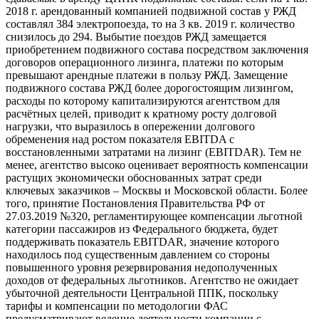
2018 г. арендованный компанией подвижной состав у РЖД
составлял 384 электропоезда, то на 3 кв. 2019 г. количество
снизилось до 294. Выбытие поездов РЖД замещается
приобретением подвижного состава посредством заключения
договоров операционного лизинга, платежи по которым
превышают арендные платежи в пользу РЖД. Замещение
подвижного состава РЖД более дорогостоящим лизингом,
расходы по которому капитализируются агентством для
расчётных целей, приводит к кратному росту долговой
нагрузки, что выразилось в опережении долгового
обременения над ростом показателя EBITDA с
восстановленными затратами на лизинг (EBITDAR). Тем не
менее, агентство высоко оценивает вероятность компенсации
растущих экономически обоснованных затрат среди
ключевых заказчиков – Москвы и Московской области. Более
того, принятие Постановления Правительства РФ от
27.03.2019 №320, регламентирующее компенсации льготной
категории пассажиров из Федерального бюджета, будет
поддерживать показатель EBITDAR, значение которого
находилось под существенным давлением со стороны
повышенного уровня резервирования недополученных
доходов от федеральных льготников. Агентство не ожидает
убыточной деятельности Центральной ППК, поскольку
тарифы и компенсации по методологии ФАС
предусматривают ведение деятельности компании с