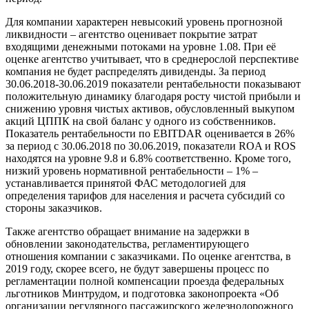
Для компании характерен невысокий уровень прогнозной
ликвидности – агентство оценивает покрытие затрат
входящими денежными потоками на уровне 1.08. При её
оценке агентство учитывает, что в среднерослой перспективе
компания не будет распределять дивиденды. За период
30.06.2018-30.06.2019 показатели рентабельности показывают
положительную динамику благодаря росту чистой прибыли и
снижению уровня чистых активов, обусловленный выкупом
акций ЦППК на свой баланс у одного из собственников.
Показатель рентабельности по EBITDAR оценивается в 26%
за период с 30.06.2018 по 30.06.2019, показатели ROA и ROS
находятся на уровне 9.8 и 6.8% соответственно. Кроме того,
низкий уровень нормативной рентабельности – 1% –
устанавливается принятой ФАС методологией для
определения тарифов для населения и расчета субсидий со
стороны заказчиков.
Также агентство обращает внимание на задержки в
обновлении законодательства, регламентирующего
отношения компании с заказчиками. По оценке агентства, в
2019 году, скорее всего, не будут завершены процесс по
регламентации полной компенсации проезда федеральных
льготников Минтрудом, и подготовка законопроекта «Об
организации регулярного пассажирского железнодорожного