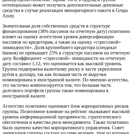
потенциально может получить дополнительные денежные
средства в случае реализации миноритарного пакета в Grupa
Azoty.
Значительная доля собственных средств в структуре
финансирования (38% пассивов на отчетную дату) позитивно
влияет на оценку агентством уровня диверсификации
пассивов по кредиторам, а также на оценку «стрессовой»
ликвидности». Доля крупнейшего кредитора (синдикат
банков) не превышает 25% в структуре пассивов на отчетную
дату. Коэффициент «стрессовой» ликвидности на отчетную
дату составил 1,12, что оценивается как высокий уровень.
Группа подвержена валютному риску в части укрепления
рубля к доллару, так как большая часть ее выручки
номинирована в иностранной валюте. По мнению агентства,
это частично компенсируется тем, что большая часть
долгового портфеля группы также номинирована в
иностранной валюте.
Агентство позитивно оценивает блок корпоративных рисков
группы. Позитивное влияние на рейтинг оказывают высокий
уровень информационной прозрачности, стратегического
обеспечения и качества риск-менеджмента. Также позитивно
было оценено качество корпоративного управления. Совет
директоров группы состоит из семи человек, трое из которых