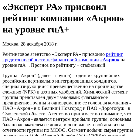
«Эксперт РА» присвоил
рейтинг компании «Акрон»
на уровне ruA+
Москва, 28 декабря 2018 г.
Рейтинговое агентство «Эксперт РА» присвоило
рейтинг
кредитоспособности нефинансовой компании
«Акрон»
на
уровне ruA+. Прогноз по рейтингу – стабильный.
Группа "Акрон" (далее – группа) – один из крупнейших
российских вертикально интегрированных холдингов,
специализирующийся преимущественно на производстве
сложных (NPK) и азотных удобрений. Химический сегмент
группы представлен двумя заводами: флагманское
предприятие группы и одновременно ее головная компания -
ПАО «Акрон» в г. Великий Новгород и ПАО «Дорогобуж» в
Смоленской области. Агентство принимает во внимание, что
ПАО «Акрон» является центром прибыли группы, основным
балансодержателем ее долга, и основывает свой анализ на
отчетности группы по МСФО. Сегмент добычи сырья группы
представлен ГОК «Олений Ручей» (АО «СЗФК»), который