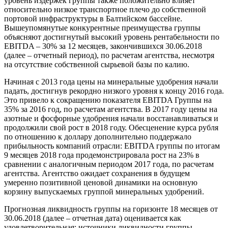
уровень издержек группы также положительно влияет
относительно низкое транспортное плечо до собственной
портовой инфраструктуры в Балтийском бассейне.
Вышеупомянутые конкурентные преимущества группы
объясняют достигнутый высокий уровень рентабельности по
EBITDA – 30% за 12 месяцев, закончившихся 30.06.2018
(далее – отчетный период), по расчетам агентства, несмотря
на отсутствие собственной сырьевой базы по калию.
Начиная с 2013 года цены на минеральные удобрения начали
падать, достигнув рекордно низкого уровня к концу 2016 года.
Это привело к сокращению показателя EBITDA Группы на
35% за 2016 год, по расчетам агентства. В 2017 году цены на
азотные и фосфорные удобрения начали восстанавливаться и
продолжили свой рост в 2018 году. Обесценение курса рубля
по отношению к доллару дополнительно поддержало
прибыльность компаний отрасли: EBITDA группы по итогам
9 месяцев 2018 года продемонстрировала рост на 23% в
сравнении с аналогичным периодом 2017 года, по расчетам
агентства. Агентство ожидает сохранения в будущем
умеренно позитивной ценовой динамики на основную
корзину выпускаемых группой минеральных удобрений.
Прогнозная ликвидность группы на горизонте 18 месяцев от
30.06.2018 (далее – отчетная дата) оценивается как
удовлетворительная: источники ликвидности группы