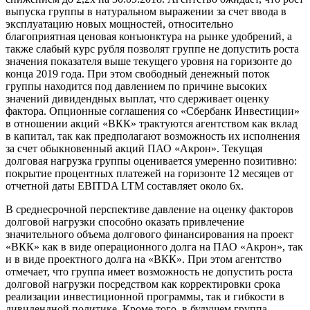
выпуска группы в натуральном выражении за счет ввода в
эксплуатацию новых мощностей, относительно
благоприятная ценовая конъюнктура на рынке удобрений, а
также слабый курс рубля позволят группе не допустить роста
значения показателя выше текущего уровня на горизонте до
конца 2019 года. При этом свободный денежный поток
группы находится под давлением по причине высоких
значений дивидендных выплат, что сдерживает оценку
фактора. Опционные соглашения со «Сбербанк Инвестиции»
в отношении акций «ВКК» трактуются агентством как вклад
в капитал, так как предполагают возможность их исполнения
за счет обыкновенный акций ПАО «Акрон». Текущая
долговая нагрузка группы оценивается умеренно позитивно:
покрытие процентных платежей на горизонте 12 месяцев от
отчетной даты EBITDA LTM составляет около 6х.
В среднесрочной перспективе давление на оценку факторов
долговой нагрузки способно оказать привлечение
значительного объема долгового финансирования на проект
«ВКК» как в виде операционного долга на ПАО «Акрон», так
и в виде проектного долга на «ВКК». При этом агентство
отмечает, что группа имеет возможность не допустить роста
долговой нагрузки посредством как корректировки срока
реализации инвестиционной программы, так и гибкости в
дивидендной политике. Кроме того, в будущем группа