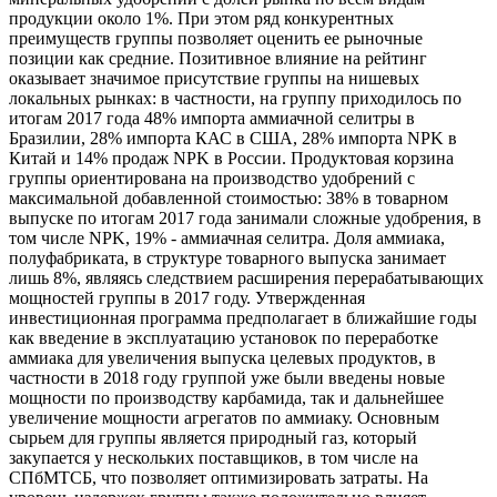
продукции около 1%. При этом ряд конкурентных
преимуществ группы позволяет оценить ее рыночные
позиции как средние. Позитивное влияние на рейтинг
оказывает значимое присутствие группы на нишевых
локальных рынках: в частности, на группу приходилось по
итогам 2017 года 48% импорта аммиачной селитры в
Бразилии, 28% импорта КАС в США, 28% импорта NPK в
Китай и 14% продаж NPK в России. Продуктовая корзина
группы ориентирована на производство удобрений с
максимальной добавленной стоимостью: 38% в товарном
выпуске по итогам 2017 года занимали сложные удобрения, в
том числе NPK, 19% - аммиачная селитра. Доля аммиака,
полуфабриката, в структуре товарного выпуска занимает
лишь 8%, являясь следствием расширения перерабатывающих
мощностей группы в 2017 году. Утвержденная
инвестиционная программа предполагает в ближайшие годы
как введение в эксплуатацию установок по переработке
аммиака для увеличения выпуска целевых продуктов, в
частности в 2018 году группой уже были введены новые
мощности по производству карбамида, так и дальнейшее
увеличение мощности агрегатов по аммиаку. Основным
сырьем для группы является природный газ, который
закупается у нескольких поставщиков, в том числе на
СПбМТСБ, что позволяет оптимизировать затраты. На