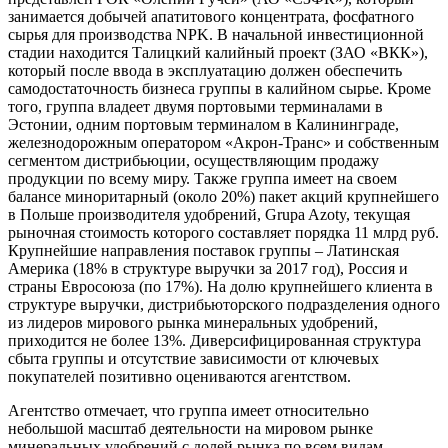
занимается добычей апатитового концентрата, фосфатного
сырья для производства NPK. В начальной инвестиционной
стадии находится Талицкий калийный проект (ЗАО «ВКК»),
который после ввода в эксплуатацию должен обеспечить
самодостаточность бизнеса группы в калийном сырье. Кроме
того, группа владеет двумя портовыми терминалами в
Эстонии, одним портовым терминалом в Калининграде,
железнодорожным оператором «Акрон-Транс» и собственным
сегментом дистрибьюции, осуществляющим продажу
продукции по всему миру. Также группа имеет на своем
балансе миноритарный (около 20%) пакет акций крупнейшего
в Польше производителя удобрений, Grupa Azoty, текущая
рыночная стоимость которого составляет порядка 11 млрд руб.
Крупнейшие направления поставок группы – Латинская
Америка (18% в структуре выручки за 2017 год), Россия и
страны Евросоюза (по 17%). На долю крупнейшего клиента в
структуре выручки, дистрибьюторского подразделения одного
из лидеров мирового рынка минеральных удобрений,
приходится не более 13%. Диверсифицированная структура
сбыта группы и отсутствие зависимости от ключевых
покупателей позитивно оцениваются агентством.
Агентство отмечает, что группа имеет относительно
небольшой масштаб деятельности на мировом рынке
минеральных удобрений с долей рынка по всем видам