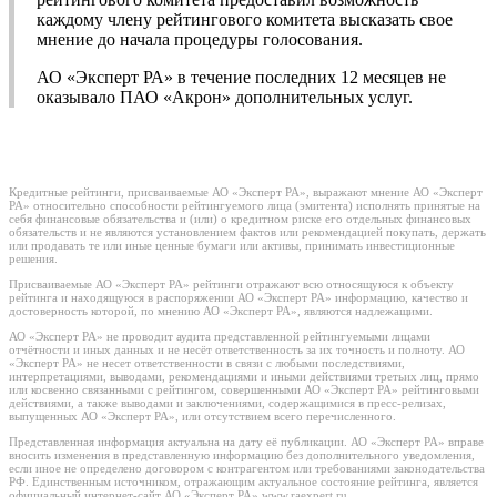
каждому члену рейтингового комитета высказать свое
мнение до начала процедуры голосования.
АО «Эксперт РА» в течение последних 12 месяцев не
оказывало ПАО «Акрон» дополнительных услуг.
Кредитные рейтинги, присваиваемые АО «Эксперт РА», выражают мнение АО «Эксперт
РА» относительно способности рейтингуемого лица (эмитента) исполнять принятые на
себя финансовые обязательства и (или) о кредитном риске его отдельных финансовых
обязательств и не являются установлением фактов или рекомендацией покупать, держать
или продавать те или иные ценные бумаги или активы, принимать инвестиционные
решения.
Присваиваемые АО «Эксперт РА» рейтинги отражают всю относящуюся к объекту
рейтинга и находящуюся в распоряжении АО «Эксперт РА» информацию, качество и
достоверность которой, по мнению АО «Эксперт РА», являются надлежащими.
АО «Эксперт РА» не проводит аудита представленной рейтингуемыми лицами
отчётности и иных данных и не несёт ответственность за их точность и полноту. АО
«Эксперт РА» не несет ответственности в связи с любыми последствиями,
интерпретациями, выводами, рекомендациями и иными действиями третьих лиц, прямо
или косвенно связанными с рейтингом, совершенными АО «Эксперт РА» рейтинговыми
действиями, а также выводами и заключениями, содержащимися в пресс-релизах,
выпущенных АО «Эксперт РА», или отсутствием всего перечисленного.
Представленная информация актуальна на дату её публикации. АО «Эксперт РА» вправе
вносить изменения в представленную информацию без дополнительного уведомления,
если иное не определено договором с контрагентом или требованиями законодательства
РФ. Единственным источником, отражающим актуальное состояние рейтинга, является
официальный интернет-сайт АО «Эксперт РА» www.raexpert.ru.