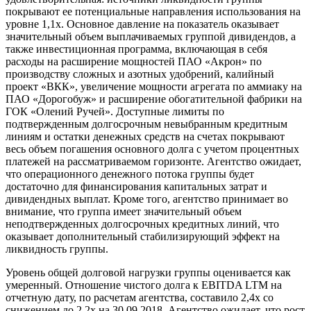
покрывают ее потенциальные направления использования на
уровне 1,1х. Основное давление на показатель оказывает
значительный объем выплачиваемых группой дивидендов, а
также инвестиционная программа, включающая в себя
расходы на расширение мощностей ПАО «Акрон» по
производству сложных и азотных удобрений, калийный
проект «ВКК», увеличение мощности агрегата по аммиаку на
ПАО «Дорогобуж» и расширение обогатительной фабрики на
ГОК «Олений Ручей». Доступные лимиты по
подтвержденным долгосрочным невыбранным кредитным
линиям и остатки денежных средств на счетах покрывают
весь объем погашения основного долга с учетом процентных
платежей на рассматриваемом горизонте. Агентство ожидает,
что операционного денежного потока группы будет
достаточно для финансирования капитальных затрат и
дивидендных выплат. Кроме того, агентство принимает во
внимание, что группа имеет значительный объем
неподтвержденных долгосрочных кредитных линий, что
оказывает дополнительный стабилизирующий эффект на
ликвидность группы.
Уровень общей долговой нагрузки группы оценивается как
умеренный. Отношение чистого долга к EBITDA LTM на
отчетную дату, по расчетам агентства, составило 2,4х со
снижением до 2,2х на 30.09.2018. Агентство ожидает, что рост