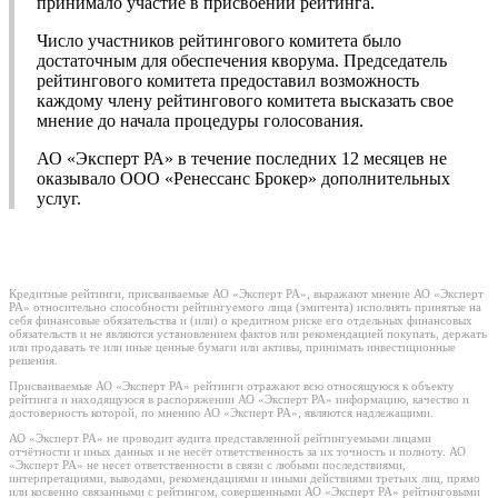
принимало участие в присвоении рейтинга.
Число участников рейтингового комитета было
достаточным для обеспечения кворума. Председатель
рейтингового комитета предоставил возможность
каждому члену рейтингового комитета высказать свое
мнение до начала процедуры голосования.
АО «Эксперт РА» в течение последних 12 месяцев не
оказывало ООО «Ренессанс Брокер» дополнительных
услуг.
Кредитные рейтинги, присваиваемые АО «Эксперт РА», выражают мнение АО «Эксперт
РА» относительно способности рейтингуемого лица (эмитента) исполнять принятые на
себя финансовые обязательства и (или) о кредитном риске его отдельных финансовых
обязательств и не являются установлением фактов или рекомендацией покупать, держать
или продавать те или иные ценные бумаги или активы, принимать инвестиционные
решения.
Присваиваемые АО «Эксперт РА» рейтинги отражают всю относящуюся к объекту
рейтинга и находящуюся в распоряжении АО «Эксперт РА» информацию, качество и
достоверность которой, по мнению АО «Эксперт РА», являются надлежащими.
АО «Эксперт РА» не проводит аудита представленной рейтингуемыми лицами
отчётности и иных данных и не несёт ответственность за их точность и полноту. АО
«Эксперт РА» не несет ответственности в связи с любыми последствиями,
интерпретациями, выводами, рекомендациями и иными действиями третьих лиц, прямо
или косвенно связанными с рейтингом, совершенными АО «Эксперт РА» рейтинговыми