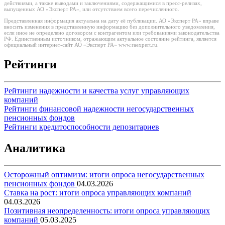
действиями, а также выводами и заключениями, содержащимися в пресс-релизах,
выпущенных АО «Эксперт РА», или отсутствием всего перечисленного.
Представленная информация актуальна на дату её публикации. АО «Эксперт РА» вправе
вносить изменения в представленную информацию без дополнительного уведомления,
если иное не определено договором с контрагентом или требованиями законодательства
РФ. Единственным источником, отражающим актуальное состояние рейтинга, является
официальный интернет-сайт АО «Эксперт РА» www.raexpert.ru.
Рейтинги
Рейтинги надежности и качества услуг управляющих
компаний
Рейтинги финансовой надежности негосударственных
пенсионных фондов
Рейтинги кредитоспособности депозитариев
Аналитика
Осторожный оптимизм: итоги опроса негосударственных
пенсионных фондов
04.03.2026
Ставка на рост: итоги опроса управляющих компаний
04.03.2026
Позитивная неопределенность: итоги опроса управляющих
компаний
05.03.2025