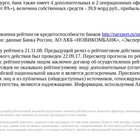
рге, банк также имеет 4 дополнительных и 2 операционных офис
т РА»), величина собственных средств - 39,9 млрд руб., прибыль 
воения рейтингов кредитоспособности банков
http://raexpert.ru/
ации: данные Банка России, АО АКБ «НОВИКОМБАНК», «Экспер
 рейтинга 21.11.08. Предыдущий релиз о рейтинговом действии
го действия был проведен 22.09.17. Пересмотр прогноза по рейт
с рейтингуемым лицом заключен договор об осуществлении рейт
месяцев не оказывало рейтингуемому лицу дополнительные (отл
сийской национальной шкале и является долгосрочным. Присвое
лиц и из публичных (общедоступных) источников, относящуюся 
Агентства, являются надлежащими. Информация, используемая Аг
дущий рейтинговый аналитик представил членам рейтингового комитета факторы, влияющие
ысказать свое мнение до начала процедуры голосования.
омендацией покупать, держать или продавать те или иные ценные бумаги или активы, прин
х лиц, прямо или косвенно связанными с рейтингом, совершенными Агентством рейтинговы
м, отражающим актуальное состояние рейтинга, является официальный интернет-сайт Аген