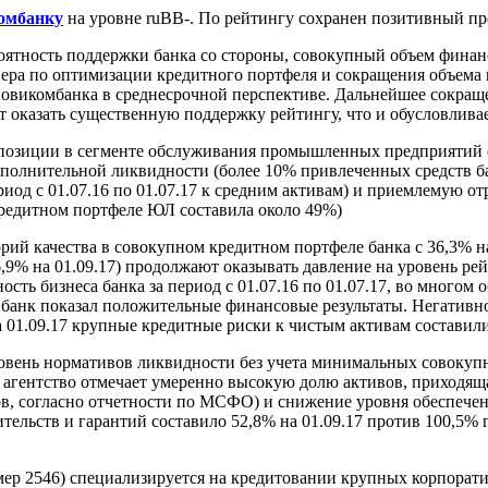
омбанку
на уровне ruВВ-. По рейтингу сохранен позитивный пр
оятность поддержки банка со стороны, совокупный объем финанс
нера по оптимизации кредитного портфеля и сокращения объема 
 Новикомбанка в среднесрочной перспективе. Дальнейшее сокращ
т оказать существенную поддержку рейтингу, что и обусловлива
озиции в сегменте обслуживания промышленных предприятий (б
ополнительной ликвидности (более 10% привлеченных средств ба
ериод с 01.07.16 по 01.07.17 к средним активам) и приемлемую
кредитном портфеле ЮЛ составила около 49%)
ий качества в совокупном кредитном портфеле банка с 36,3% на 
,9% на 01.09.17) продолжают оказывать давление на уровень рей
сть бизнеса банка за период с 01.07.16 по 01.07.17, во многом
го банк показал положительные финансовые результаты. Негатив
 01.09.17 крупные кредитные риски к чистым активам составили
вень нормативов ликвидности без учета минимальных совокупных
о, агентство отмечает умеренно высокую долю активов, приходящ
ов, согласно отчетности по МСФО) и снижение уровня обеспече
тельств и гарантий составило 52,8% на 01.09.17 против 100,5% 
 2546) специализируется на кредитовании крупных корпорат