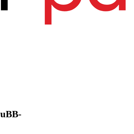
ruВВ-