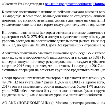
«Эксперт РА» подтвердил
рейтинг кредитоспособности
Новик
Ключевое позитивное влияние на рейтинг оказали высокая вер
30 млрд руб. Кроме того, взаимодействие со структурой акцио
позволит, по мнению агентства, снизить давление на капитал
увеличение капитала во втором полугодии текущего года може
К прочим позитивным факторам отнесены сильные рыночные п
критериям ст.8 № 275-ФЗ) и доступ к существенному объему д
уровень расходов на обеспечение деятельности (менее 1% за п
01.07.17, по данным МСФО, доля 3-х крупнейших отраслей в 
Агентство позитивно отмечает снижение доли ссуд IV-V категор
данных ссуд и просроченной задолженности в кредитах ЮЛ (16
консервативную политику резервирования по ссудам и убыточно
квартале 2016 года при том, что по итогам 1 полугодия 2017-
активных операций на объектах крупного кредитного риска (на
Среди прочих негативных факторов выделяются невысокий уро
49,6%, Н2 без учета Овм* равен 11,6% на 01.09.17). Кроме тог
2017 года на связанные стороны приходилось более 17% актив
учета МБК обеспечением без учета залога ценных бумаг, поручи
кредитов заемщикам с высоким уровнем платежеспособности.
АО АКБ «НОВИКОМБАНК» (г. Москва, регистрационный номер