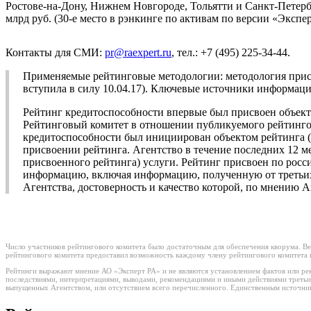
Ростове-на-Дону, Нижнем Новгороде, Тольятти и Санкт-Петербу
млрд руб. (30-е место в рэнкинге по активам по версии «Экспер
Контакты для СМИ:
pr@raexpert.ru
, тел.: +7 (495) 225-34-44.
Применяемые рейтинговые методологии: методология прис
вступила в силу 10.04.17). Ключевые источники информ
Рейтинг кредитоспособности впервые был присвоен объекту
Рейтинговый комитет в отношении публикуемого рейтингово
кредитоспособности был инициирован объектом рейтинга (
присвоении рейтинга. Агентство в течение последних 12 
присвоенного рейтинга) услуги. Рейтинг присвоен по рос
информацию, включая информацию, полученную от третьих 
Агентства, достоверность и качество которой, по мнению 
Число участников рейтингового комитета было достаточным для обеспечения кворума. Ве
рейтингового комитета предоставил возможность каждому члену рейтингового комитета в
Рейтинги выражают мнение АО «Эксперт РА» и не являются установлением фактов или рек
последствиями, интерпретациями, выводами, рекомендациями и иными действиями третьи
выпущенных Агентством, или отсутствием всего перечисленного. Единственным источнико