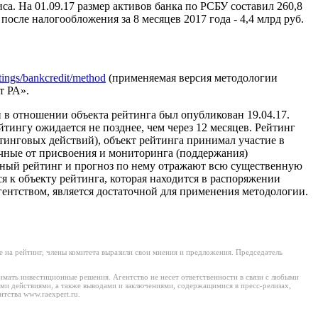
а. На 01.09.17 размер активов банка по РСБУ составил 260,8
после налогообложения за 8 месяцев 2017 года - 4,4 млрд руб.
ratings/bankcredit/method
(применяемая версия методологии
т РА».
 в отношении объекта рейтинга был опубликован 19.04.17.
ингу ожидается не позднее, чем через 12 месяцев. Рейтинг
инговых действий), объект рейтинга принимал участие в
ичные от присвоения и мониторинга (поддержания)
нный рейтинг и прогноз по нему отражают всю существенную
к объекту рейтинга, которая находится в распоряжении
ентством, является достаточной для применения методологии.
 на рейтинг, члены комитета выразили свои мнения и предложения. Председатель
имать инвестиционные решения. Агентство не несет ответственности в связи с любыми
ми действиями, а также выводами и заключениями, содержащимися в пресс-релизах,
тства www.raexpert.ru.