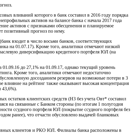
огноз.
овых вливаний которого в банк составил в 2016 году порядка
непрофильных активов на балансе банка с начала 2017 года
ение активов с признаками обесценения и планируемое
ет позитивный прогноз по нему.
анк входит в число восьми банков, соответствующих
нка на 01.07.17). Кроме того, аналитики отмечают низкий
 отраслевую диверсификацию кредитного портфеля ЮЛ (на
01.09.16 до 27,1% на 01.09.17, однако текущий уровень
тинга. Кроме того, аналитики отмечают недостаточно
 обусловленную досозданием резервов на возможные потери в 3
ное влияние на рейтинг также оказывают высокая концентрация
 43,6%).
 остатков клиентских средств (Н3 без учета Овт* составил
аяся на связанные с Банком стороны (по итогам 1 полугодия
нности ссудного портфеля ЮЛ (покрытие ссудного портфеля без
годом ранее), что отчасти обусловлено выдачей бланковых
ивных клиентов и РКО ЮЛ. Филиалы банка расположены в