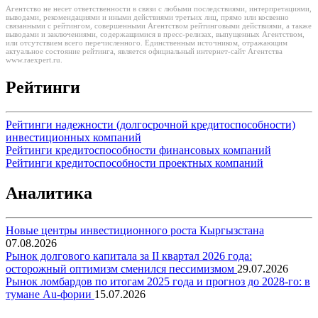
Агентство не несет ответственности в связи с любыми последствиями, интерпретациями,
выводами, рекомендациями и иными действиями третьих лиц, прямо или косвенно
связанными с рейтингом, совершенными Агентством рейтинговыми действиями, а также
выводами и заключениями, содержащимися в пресс-релизах, выпущенных Агентством,
или отсутствием всего перечисленного. Единственным источником, отражающим
актуальное состояние рейтинга, является официальный интернет-сайт Агентства
www.raexpert.ru.
Рейтинги
Рейтинги надежности (долгосрочной кредитоспособности)
инвестиционных компаний
Рейтинги кредитоспособности финансовых компаний
Рейтинги кредитоспособности проектных компаний
Аналитика
Новые центры инвестиционного роста Кыргызстана
07.08.2026
Рынок долгового капитала за II квартал 2026 года:
осторожный оптимизм сменился пессимизмом
29.07.2026
Рынок ломбардов по итогам 2025 года и прогноз до 2028-го: в
тумане Au-фории
15.07.2026