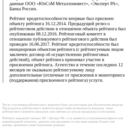
данные ООО «ЮэСэМ Металлоинвест», «Эксперт РА»,
Банка России.
Рейтинг кредитоспособности впервые был присвоен
объекту рейтинга 16.12.2014. Предыдущий релиз о
рейтинговом действии в отношении объекта рейтинга был
опубликован 08.12.2016. Рейтинговый комитет в
отношении публикуемого рейтингового действия был
проведен 16.06.2017. Рейтинг кредитоспособности был
инициирован объектом рейтинга (с рейтингуемым лицом
заключен договор об осуществлении рейтинговых
действий), объект рейтинга принимал участие в
присвоении рейтинга. Агентство в течение последних 12
месяцев не оказывало рейтингуемому лицу
дополнительные (отличные от присвоения и мониторинга
(поддержания) присвоенного рейтинга) услуги.
Число участников рейтингового комитета было достаточным для обеспечения кворума.
Председатель рейтингового комитета предоставил возможность каждому члену
рейтингового комитета высказать свое мнение до начала процедуры голосования.
Рейтинги выражают мнение АО «Эксперт РА» и не являются установлением фактов или
рекомендацией покупать, держать или продавать те или иные ценные бумаги или
активы, принимать инвестиционные решения.