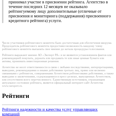
принимал участие в присвоении рейтинга. Агентство в
течение последних 12 месяцев не оказывало
рейтингуемому лицу дополнительные (отличные от
присвоения и мониторинга (поддержания) присвоенного
кредитного рейтинга) услуги.
Число участников рейтингового комитета было достаточным для обеспечения кворума.
Председатель рейтингового комитета предоставил возможность каждому члену
рейтингового комитета высказать свое мнение до начала процедуры голосования.
Рейтинги выражают мнение АО «Эксперт РА» и не являются установлением фактов или
рекомендацией покупать, держать или продавать те или иные ценные бумаги или
активы, принимать инвестиционные решения.
Агентство не несет ответственности в связи с любыми последствиями, интерпретациями,
выводами, рекомендациями и иными действиями третьих лиц, прямо или косвенно
связанными с рейтингом, совершенными Агентством рейтинговыми действиями, а также
выводами и заключениями, содержащимися в пресс-релизах, выпущенных Агентством,
или отсутствием всего перечисленного. Единственным источником, отражающим
актуальное состояние рейтинга, является официальный интернет-сайт Агентства
www.raexpert.ru.
Рейтинги
Рейтинги надежности и качества услуг управляющих
компаний