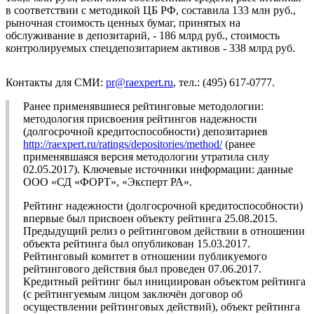
в соответствии с методикой ЦБ РФ, составила 133 млн руб.,
рыночная стоимость ценных бумаг, принятых на
обслуживание в депозитарий, - 186 млрд руб., стоимость
контролируемых спецдепозитарием активов - 338 млрд руб.
Контакты для СМИ:
pr@raexpert.ru
, тел.: (495) 617-0777.
Ранее применявшиеся рейтинговые методологии:
методология присвоения рейтингов надежности
(долгосрочной кредитоспособности) депозитариев
http://raexpert.ru/ratings/depositories/method/
(ранее
применявшаяся версия методологии утратила силу
02.05.2017). Ключевые источники информации: данные
ООО «СД «ФОРТ», «Эксперт РА».
Рейтинг надежности (долгосрочной кредитоспособности)
впервые был присвоен объекту рейтинга 25.08.2015.
Предыдущий релиз о рейтинговом действии в отношении
объекта рейтинга был опубликован 15.03.2017.
Рейтинговый комитет в отношении публикуемого
рейтингового действия был проведен 07.06.2017.
Кредитный рейтинг был инициирован объектом рейтинга
(с рейтингуемым лицом заключён договор об
осуществлении рейтинговых действий), объект рейтинга