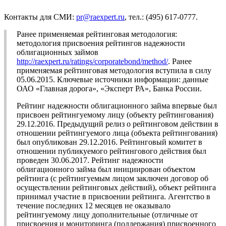
Контакты для СМИ:
pr@raexpert.ru
, тел.: (495) 617-0777.
Ранее применяемая рейтинговая методология:
методология присвоения рейтингов надежности
облигационных займов
http://raexpert.ru/ratings/corporatebond/method/
. Ранее
применяемая рейтинговая методология вступила в силу
05.06.2015. Ключевые источники информации: данные
ОАО «Главная дорога», «Эксперт РА», Банка России.
Рейтинг надежности облигационного займа впервые был
присвоен рейтингуемому лицу (объекту рейтингования)
29.12.2016. Предыдущий релиз о рейтинговом действии в
отношении рейтингуемого лица (объекта рейтингования)
был опубликован 29.12.2016. Рейтинговый комитет в
отношении публикуемого рейтингового действия был
проведен 30.06.2017. Рейтинг надежности
облигационного займа был инициирован объектом
рейтинга (с рейтингуемым лицом заключен договор об
осуществлении рейтинговых действий), объект рейтинга
принимал участие в присвоении рейтинга. Агентство в
течение последних 12 месяцев не оказывало
рейтингуемому лицу дополнительные (отличные от
присвоения и мониторинга (поддержания) присвоенного