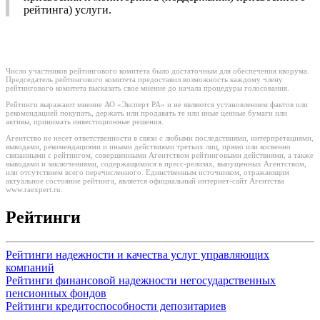
рейтинга) услуги.
Число участников рейтингового комитета было достаточным для обеспечения кворума.
Председатель рейтингового комитета предоставил возможность каждому члену
рейтингового комитета высказать свое мнение до начала процедуры голосования.
Рейтинги выражают мнение АО «Эксперт РА» и не являются установлением фактов или
рекомендацией покупать, держать или продавать те или иные ценные бумаги или
активы, принимать инвестиционные решения.
Агентство не несет ответственности в связи с любыми последствиями, интерпретациями,
выводами, рекомендациями и иными действиями третьих лиц, прямо или косвенно
связанными с рейтингом, совершенными Агентством рейтинговыми действиями, а также
выводами и заключениями, содержащимися в пресс-релизах, выпущенных Агентством,
или отсутствием всего перечисленного. Единственным источником, отражающим
актуальное состояние рейтинга, является официальный интернет-сайт Агентства
www.raexpert.ru.
Рейтинги
Рейтинги надежности и качества услуг управляющих
компаний
Рейтинги финансовой надежности негосударственных
пенсионных фондов
Рейтинги кредитоспособности депозитариев