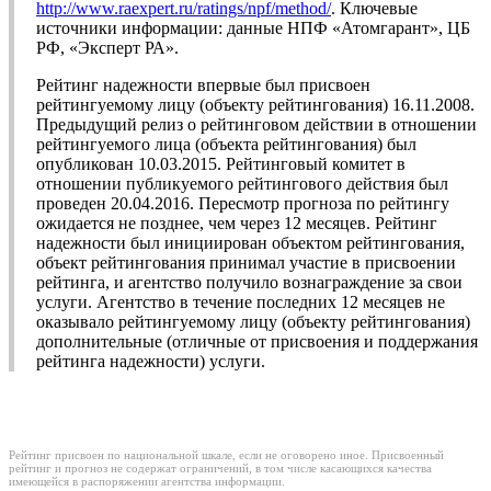
http://www.raexpert.ru/ratings/npf/method/
. Ключевые
источники информации: данные НПФ «Атомгарант», ЦБ
РФ, «Эксперт РА».
Рейтинг надежности впервые был присвоен
рейтингуемому лицу (объекту рейтингования) 16.11.2008.
Предыдущий релиз о рейтинговом действии в отношении
рейтингуемого лица (объекта рейтингования) был
опубликован 10.03.2015. Рейтинговый комитет в
отношении публикуемого рейтингового действия был
проведен 20.04.2016. Пересмотр прогноза по рейтингу
ожидается не позднее, чем через 12 месяцев. Рейтинг
надежности был инициирован объектом рейтингования,
объект рейтингования принимал участие в присвоении
рейтинга, и агентство получило вознаграждение за свои
услуги. Агентство в течение последних 12 месяцев не
оказывало рейтингуемому лицу (объекту рейтингования)
дополнительные (отличные от присвоения и поддержания
рейтинга надежности) услуги.
Рейтинг присвоен по национальной шкале, если не оговорено иное. Присвоенный
рейтинг и прогноз не содержат ограничений, в том числе касающихся качества
имеющейся в распоряжении агентства информации.