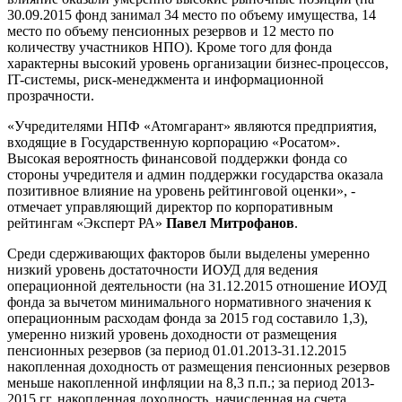
30.09.2015 фонд занимал 34 место по объему имущества, 14
место по объему пенсионных резервов и 12 место по
количеству участников НПО). Кроме того для фонда
характерны высокий уровень организации бизнес-процессов,
IT-системы, риск-менеджмента и информационной
прозрачности.
«Учредителями НПФ «Атомгарант» являются предприятия,
входящие в Государственную корпорацию «Росатом».
Высокая вероятность финансовой поддержки фонда со
стороны учредителя и админ поддержки государства оказала
позитивное влияние на уровень рейтинговой оценки», -
отмечает управляющий директор по корпоративным
рейтингам «Эксперт РА»
Павел Митрофанов
.
Среди сдерживающих факторов были выделены умеренно
низкий уровень достаточности ИОУД для ведения
операционной деятельности (на 31.12.2015 отношение ИОУД
фонда за вычетом минимального нормативного значения к
операционным расходам фонда за 2015 год составило 1,3),
умеренно низкий уровень доходности от размещения
пенсионных резервов (за период 01.01.2013-31.12.2015
накопленная доходность от размещения пенсионных резервов
меньше накопленной инфляции на 8,3 п.п.; за период 2013-
2015 гг. накопленная доходность, начисленная на счета