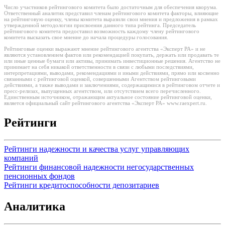
Число участников рейтингового комитета было достаточным для обеспечения кворума.
Ответственный аналитик представил членам рейтингового комитета факторы, влияющие
на рейтинговую оценку, члены комитета выразили свои мнения и предложения в рамках
утвержденной методологии присвоения данного типа рейтинга. Председатель
рейтингового комитета предоставил возможность каждому члену рейтингового
комитета высказать свое мнение до начала процедуры голосования.
Рейтинговые оценки выражают мнение рейтингового агентства «Эксперт РА» и не
являются установлением фактов или рекомендацией покупать, держать или продавать те
или иные ценные бумаги или активы, принимать инвестиционные решения. Агентство не
принимает на себя никакой ответственности в связи с любыми последствиями,
интерпретациями, выводами, рекомендациями и иными действиями, прямо или косвенно
связанными с рейтинговой оценкой, совершенными Агентством рейтинговыми
действиями, а также выводами и заключениями, содержащимися в рейтинговом отчете и
пресс-релизах, выпущенных агентством, или отсутствием всего перечисленного.
Единственным источником, отражающим актуальное состояние рейтинговой оценки,
является официальный сайт рейтингового агентства «Эксперт РА» www.raexpert.ru.
Рейтинги
Рейтинги надежности и качества услуг управляющих
компаний
Рейтинги финансовой надежности негосударственных
пенсионных фондов
Рейтинги кредитоспособности депозитариев
Аналитика