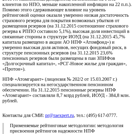
клиентов по НПО, меньше накопленной инфляции на 22 п.п.).
Помимо этого сдерживающее влияние на уровень
рейтинговой оценки оказали умеренно низкая достаточность
страхового резерва для покрытия возможных убытков от
размещения резервов (на 31.12.2015 соотношение страхового
резерва к РППО составило 5,1%), высокая доля инвестиций в
связанные стороны в структуре ИОУД (на 31.12.2015 45,7%
капитала размещено в акции АО НПФ «Атомфонд») и
умеренно высокая доля активов, несущих фондовый риск, в
структуре пенсионных резервов (на 31.12.2015 23,6%
пенсионных резервов были размещены в паи ЗПИФов
«Долгосрочный капитал», «РСГ-Новое жилье для граждан»,
«Протон»).
НПФ «Атомгарант» (лицензия № 202/2 от 15.03.2007 г.)
специализируется на негосударственном пенсионном
обеспечении. На 31.12.2015 пенсионные резервы НПФ
«Атомгарант» составляли 8,7 млрд рублей, ИОУД - 384,8 млн.
рублей.
Контакты для СМИ:
pr@raexpert.ru
, тел.: (495) 617-0777.
Применяемые рейтинговые методологии: методология
присвоения рейтингов надежности НПФ