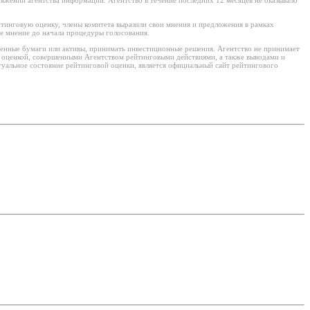
тинговую оценку, члены комитета выразили свои мнения и предложения в рамках
е мнение до начала процедуры голосования.
ценные бумаги или активы, принимать инвестиционные решения. Агентство не принимает
й оценкой, совершенными Агентством рейтинговыми действиями, а также выводами и
уальное состояние рейтинговой оценки, является официальный сайт рейтингового