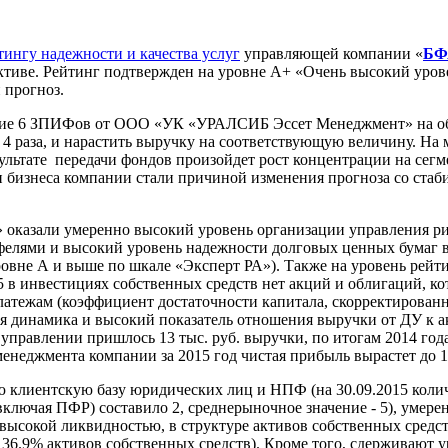
тингу надежности и качества услуг
управляющей компании «
БФ
ктиве. Рейтинг подтвержден на уровне А+ «Очень высокий урове
 прогноз.
ие 6 ЗПИФов от ООО «УК «УРАЛСИБ Эссет Менеджмент» на общу
в 4 раза, и нарастить выручку на соответствующую величину. Н
езультате передачи фондов произойдет рост концентрации на с
изнеса компании стали причиной изменения прогноза со стаби
казали умеренно высокий уровень организации управления ри
лями и высокий уровень надежности долговых ценных бумаг в 
овне А и выше по шкале «Эксперт РА»). Также на уровень рейт
5 в инвестициях собственных средств нет акций и облигаций, к
латежам (коэффициент достаточности капитала, скорректированн
ная динамика и высокий показатель отношения выручки от ДУ к 
 управлении пришлось 13 тыс. руб. выручки, по итогам 2014 года
енеджмента компании за 2015 год чистая прибыль вырастет до 18
 клиентскую базу юридических лиц и НПФ (на 30.09.2015 коли
(включая ПФР) составило 2, среднерыночное значение - 5), уме
ысокой ликвидностью, в структуре активов собственных средс
6.9% активов собственных средств). Кроме того, сдерживают 