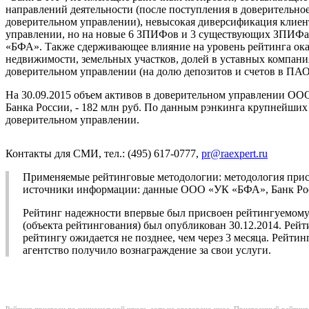
направлений деятельности (после поступления в доверительн
доверительном управлении), невысокая диверсификация клиен
управлении, но на новые 6 ЗПИФов и 3 существующих ЗПИФа б
«БФА». Также сдерживающее влияние на уровень рейтинга ока
недвижимости, земельных участков, долей в уставных компан
доверительном управлении (на долю депозитов и счетов в П
На 30.09.2015 объем активов в доверительном управлении ОО
Банка России, - 182 млн руб. По данным рэнкинга крупнейших
доверительном управлении.
Контакты для СМИ, тел.: (495) 617-0777,
pr@raexpert.ru
Применяемые рейтинговые методологии: методология прис
источники информации: данные ООО «УК «БФА», Банк Рос
Рейтинг надежности впервые был присвоен рейтингуемому 
(объекта рейтингования) был опубликован 30.12.2014. Рей
рейтингу ожидается не позднее, чем через 3 месяца. Рейт
агентство получило вознаграждение за свои услуги.
Рейтинг присвоен по национальной шкале, если не оговорено иное. Присвоенный рейтинг