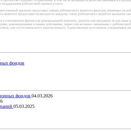
и поддержания рейтинговой оценки) услуги.
ветственный аналитик представил членам рейтингового комитета факторы, влияющие на рей
го комитета предоставил возможность каждому члену рейтингового комитета высказать сво
я установлением фактов или рекомендацией покупать, держать или продавать те или иные 
водами, рекомендациями и иными действиями, прямо или косвенно связанными с рейтингово
ством, или отсутствием всего перечисленного. Единственным источником, отражающим акт
й
нных фондов
сионных фондов
04.03.2026
26
мпаний
05.03.2025