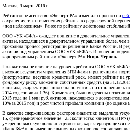
Москва, 9 марта 2016 г.
Рейтинговое агентство «Эксперт РА» изменило прогноз по
рей
сохранения, так и изменения рейтинга в среднесрочной перспе
«под наблюдением». Ранее по рейтингу действовал стабильный
ООО «УК «БФА» ожидает принятие в доверительное управлен
активы, находящиеся в доверительном управлении более, чем 
проходила процесс регистрации решения в Банке России. В р
активов под управлением ООО «УК «БФА». Изменение модели б
корпоративным рейтингам «Эксперт РА»
Игорь Чернов.
Положительное влияние на уровень рейтинга
ООО «УК «БФА» о
высокие результаты управления ЗПИФами и рыночными портфе
(инструменты, несущие кредитный риск, имеют рейтинг на ур
фондовому риску вложений собственных средств (на 31.12.201
капитала, скорректированного на норматив, по отношению к п
2014 год составил 1.36). Кроме того, были выделены позитив
2015 года на 1 млн руб. активов, находящихся в доверительном
10% за 2015 год) и рост чистой прибыли компании (по оценке м
В качестве сдерживающих факторов аналитики выделили узкую
15, среднерыночное значение - 23; количество клиентов НПФ 
умеренно высокую долю инструментов, характеризующихся нев
«Банк БФА», не имеющие рыночных котировок, составляющие 3