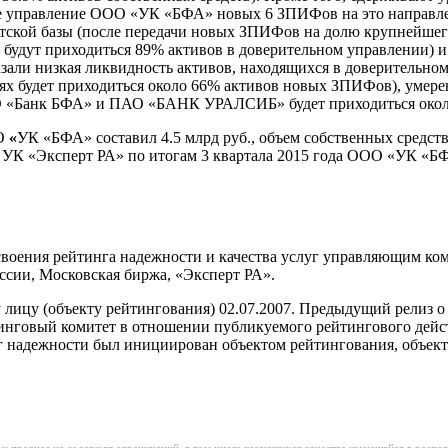
ое управление ООО «УК «БФА» новых 6 ЗПИФов на это направлен
тской базы (после передачи новых ЗПИФов на долю крупнейшег
удут приходиться 89% активов в доверительном управлении) и
зали низкая ликвидность активов, находящихся в доверительн
иях будет приходиться около 66% активов новых ЗПИФов), умер
АО «Банк БФА» и ПАО «БАНК УРАЛСИБ» будет приходиться около
О
«
УК «БФА» составил 4.5 млрд руб., объем собственных средств
 УК «Эксперт РА» по итогам 3 квартала 2015 года ООО «УК «БФ
воения рейтинга надежности и качества услуг управляющим к
сии, Московская биржа, «Эксперт РА».
лицу (объекту рейтингования) 02.07.2007. Предыдущий релиз 
тинговый комитет в отношении публикуемого рейтингового дейст
инг надежности был инициирован объектом рейтингования, объек
 и прогноз не содержат ограничений, в том числе касающихся качества имеющейся в распор