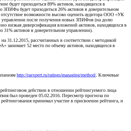
ие будет приходиться 89% активов, находящихся в
о ЗПИФа будет приходиться 26% активов в доверительном
 отсутствие возможности высоко оценить аудитора ООО «УК
ом управлении после получения новых ЗПИФов (на долю
енно низкая диверсификация вложений активов, находящихся в
 31% активов в доверительном управлении).
 на 31.12.2015, рассчитанных в соответствии с методикой
А» занимает 52 место по объему активов, находящихся в
омпаниям
http://raexpert.ru/ratings/managing/method/
. Ключевые
о рейтинговом действии в отношении рейтингуемого лица
вия был проведен 05.02.2016. Пересмотр прогноза по
т рейтингования принимал участие в присвоении рейтинга, и
яжении агентства информации. Агентство в течение последних 12 месяцев не оказывало