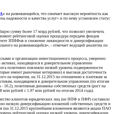
А
»
на развивающийся, что означает высокую вероятность как
нь надежности и качества услуг» и по нему установлен статус
ю сумму более 17 млрд рублей, что позволит увеличить
а момент рейтинговой оценки процедура передачи фондов
егменте ЗПИФов и снижение ликвидности и диверсификации
льного на развивающийся», - отмечает ведущий аналитик по
сками и организации инвестиционного процесса, умеренно
активах, находящихся в доверительном управлении
инга позитивно повлияли низкий уровень подверженности
оторые имеют рыночные котировки) и высокая достаточность
ого на норматив, на 31.12.2015 по отношению к платежам за
активам, находящимся в доверительном управлении (по итогам
 - 10.2), позитивная динамика собственных средств (рост на
 млн рублей с 1.97 млн рублей по итогам 2014 года).
чество клиентов юридических лиц (не НПФ и ПФР) составило
ренно низкую диверсификацию вложений собственных средств и
тв (на 31.12.2015 крупнейшим вложением являются акции ПАО
уровень рейтинговой оценки низкий уровень диверсификации