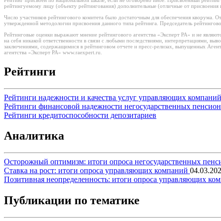
рейтингуемому лицу (объекту рейтингования) дополнительные (отличные от присвоения 
Число участников рейтингового комитета было достаточным для обеспечения кворума. От
утвержденной методологии присвоения данного типа рейтинга. Председатель рейтингово
Рейтинговые оценки выражают мнение рейтингового агентства «Эксперт РА» и не являютс
на себя никакой ответственности в связи с любыми последствиями, интерпретациями, вы
заключениями, содержащимися в рейтинговом отчете и пресс-релизах, выпущенных Агент
агентства «Эксперт РА» www.raexpert.ru.
Рейтинги
Рейтинги надежности и качества услуг управляющих компани
Рейтинги финансовой надежности негосударственных пенсио
Рейтинги кредитоспособности депозитариев
Аналитика
Осторожный оптимизм: итоги опроса негосударственных пен
Ставка на рост: итоги опроса управляющих компаний
04.03.20
Позитивная неопределенность: итоги опроса управляющих ко
Публикации по тематике