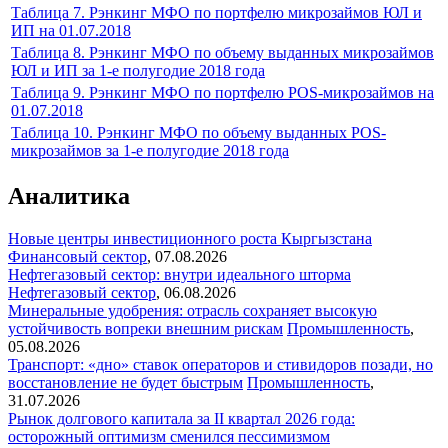
Таблица 7. Рэнкинг МФО по портфелю микрозаймов ЮЛ и
ИП на 01.07.2018
Таблица 8. Рэнкинг МФО по объему выданных микрозаймов
ЮЛ и ИП за 1-е полугодие 2018 года
Таблица 9. Рэнкинг МФО по портфелю POS-микрозаймов на
01.07.2018
Таблица 10. Рэнкинг МФО по объему выданных POS-
микрозаймов за 1-е полугодие 2018 года
Аналитика
Новые центры инвестиционного роста Кыргызстана
Финансовый сектор
,
07.08.2026
Нефтегазовый сектор: внутри идеального шторма
Нефтегазовый сектор
,
06.08.2026
Минеральные удобрения: отрасль сохраняет высокую
устойчивость вопреки внешним рискам
Промышленность
,
05.08.2026
Транспорт: «дно» ставок операторов и стивидоров позади, но
восстановление не будет быстрым
Промышленность
,
31.07.2026
Рынок долгового капитала за II квартал 2026 года:
осторожный оптимизм сменился пессимизмом