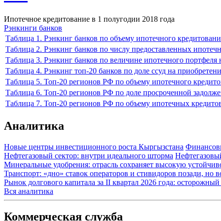
Ипотечное кредитование в 1 полугодии 2018 года
Рэнкинги банков
Таблица 1. Рэнкинг банков по объему ипотечного кредитовани
Таблица 2. Рэнкинг банков по числу предоставленных ипотечн
Таблица 3. Рэнкинг банков по величине ипотечного портфеля н
Таблица 4. Рэнкинг топ-20 банков по доле ссуд на приобрет
Таблица 5. Топ-20 регионов РФ по объему ипотечного кредито
Таблица 6. Топ-20 регионов РФ по доле просроченной задолж
Таблица 7. Топ-20 регионов РФ по объему ипотечных кредитов,
Аналитика
Новые центры инвестиционного роста Кыргызстана
Финансов
Нефтегазовый сектор: внутри идеального шторма
Нефтегазовы
Минеральные удобрения: отрасль сохраняет высокую устойчив
Транспорт: «дно» ставок операторов и стивидоров позади, но 
Рынок долгового капитала за II квартал 2026 года: осторожн
Вся аналитика
Коммерческая служба