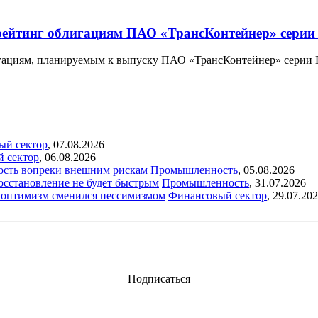
ейтинг облигациям ПАО «ТрансКонтейнер» серии 
ациям, планируемым к выпуску ПАО «ТрансКонтейнер» серии П
ый сектор
,
07.08.2026
й сектор
,
06.08.2026
ость вопреки внешним рискам
Промышленность
,
05.08.2026
восстановление не будет быстрым
Промышленность
,
31.07.2026
ый оптимизм сменился пессимизмом
Финансовый сектор
,
29.07.20
Подписаться