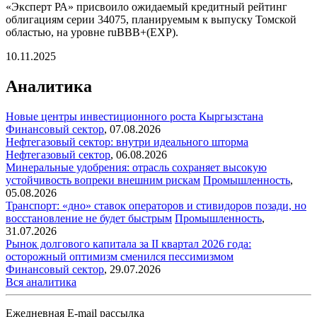
«Эксперт РА» присвоило ожидаемый кредитный рейтинг
облигациям серии 34075, планируемым к выпуску Томской
областью, на уровне ruBBB+(EXP).
10.11.2025
Аналитика
Новые центры инвестиционного роста Кыргызстана
Финансовый сектор
,
07.08.2026
Нефтегазовый сектор: внутри идеального шторма
Нефтегазовый сектор
,
06.08.2026
Минеральные удобрения: отрасль сохраняет высокую
устойчивость вопреки внешним рискам
Промышленность
,
05.08.2026
Транспорт: «дно» ставок операторов и стивидоров позади, но
восстановление не будет быстрым
Промышленность
,
31.07.2026
Рынок долгового капитала за II квартал 2026 года:
осторожный оптимизм сменился пессимизмом
Финансовый сектор
,
29.07.2026
Вся аналитика
Ежедневная E-mail рассылка