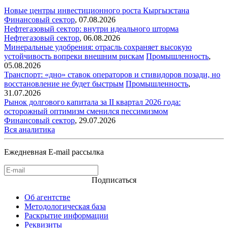
Новые центры инвестиционного роста Кыргызстана
Финансовый сектор
,
07.08.2026
Нефтегазовый сектор: внутри идеального шторма
Нефтегазовый сектор
,
06.08.2026
Минеральные удобрения: отрасль сохраняет высокую
устойчивость вопреки внешним рискам
Промышленность
,
05.08.2026
Транспорт: «дно» ставок операторов и стивидоров позади, но
восстановление не будет быстрым
Промышленность
,
31.07.2026
Рынок долгового капитала за II квартал 2026 года:
осторожный оптимизм сменился пессимизмом
Финансовый сектор
,
29.07.2026
Вся аналитика
Ежедневная E-mail рассылка
Подписаться
Об агентстве
Методологическая база
Раскрытие информации
Реквизиты