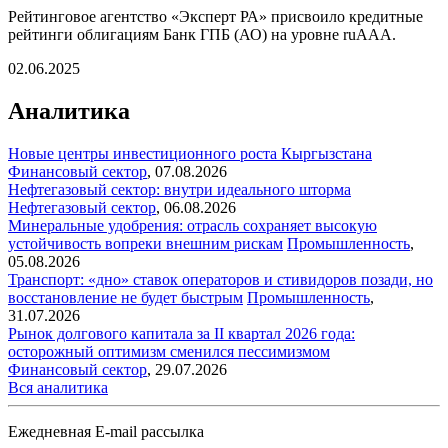
Рейтинговое агентство «Эксперт РА» присвоило кредитные
рейтинги облигациям Банк ГПБ (АО) на уровне ruAAА.
02.06.2025
Аналитика
Новые центры инвестиционного роста Кыргызстана
Финансовый сектор
,
07.08.2026
Нефтегазовый сектор: внутри идеального шторма
Нефтегазовый сектор
,
06.08.2026
Минеральные удобрения: отрасль сохраняет высокую
устойчивость вопреки внешним рискам
Промышленность
,
05.08.2026
Транспорт: «дно» ставок операторов и стивидоров позади, но
восстановление не будет быстрым
Промышленность
,
31.07.2026
Рынок долгового капитала за II квартал 2026 года:
осторожный оптимизм сменился пессимизмом
Финансовый сектор
,
29.07.2026
Вся аналитика
Ежедневная E-mail рассылка