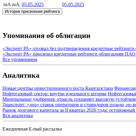
ruA
ruA,
05.05.2025
05.05.2025
История присвоения рейтинга
Упоминания об облигации
«Эксперт РА» отозвал без подтверждения кредитные рейтин
«Эксперт РА» присвоил кредитные рейтинги облигациям ПАО
Все упоминания
Аналитика
Новые центры инвестиционного роста Кыргызстана
Финансов
Нефтегазовый сектор: внутри идеального шторма
Нефтегазовы
Минеральные удобрения: отрасль сохраняет высокую устойчив
Транспорт: «дно» ставок операторов и стивидоров позади, но 
Рынок долгового капитала за II квартал 2026 года: осторожн
Вся аналитика
Ежедневная E-mail рассылка