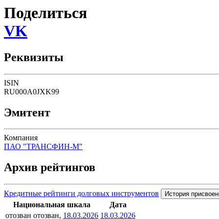
Поделиться
VK
Реквизиты
ISIN
RU000A0JXK99
Эмитент
Компания
ПАО "ТРАНСФИН-М"
Архив рейтингов
Кредитные рейтинги долговых инструментов
История присвоен
Национальная шкала
Дата
отозван
отозван,
18.03.2026
18.03.2026