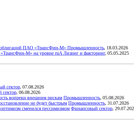
ги облигаций ПАО «ТрансФин-М»
Промышленность
,
18.03.2026
 «ТрансФин-М» на уровне ruA
Лизинг и факторинг
,
05.05.2025
ый сектор
,
07.08.2026
й сектор
,
06.08.2026
ость вопреки внешним рискам
Промышленность
,
05.08.2026
восстановление не будет быстрым
Промышленность
,
31.07.2026
ый оптимизм сменился пессимизмом
Финансовый сектор
,
29.07.20