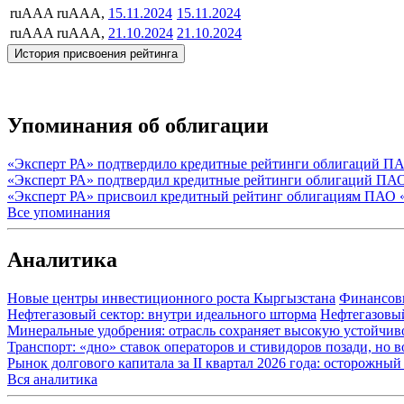
ruAAA
ruAAA,
15.11.2024
15.11.2024
ruAAA
ruAAA,
21.10.2024
21.10.2024
История присвоения рейтинга
Упоминания об облигации
«Эксперт РА» подтвердило кредитные рейтинги облигаций П
«Эксперт РА» подтвердил кредитные рейтинги облигаций ПА
«Эксперт РА» присвоил кредитный рейтинг облигациям ПАО 
Все упоминания
Аналитика
Новые центры инвестиционного роста Кыргызстана
Финансов
Нефтегазовый сектор: внутри идеального шторма
Нефтегазовы
Минеральные удобрения: отрасль сохраняет высокую устойчив
Транспорт: «дно» ставок операторов и стивидоров позади, но 
Рынок долгового капитала за II квартал 2026 года: осторожн
Вся аналитика