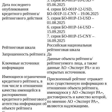
3. серия БО-001P-10-USD –
Дата последнего
05.06.2025
опубликования
4. серии БО-001P-12-USD,
кредитного рейтинга/
БО-001Р-11-CNY – 19.06.2025
рейтингового действия
5. серия БО-001P-13-USD –
01.08.2025
6. серия БО-001Р-14-USD –
15.09.2025
7. серия БО-001Р-15-CNY –
16.09.2025
Российская национальная
Рейтинговая шкала
рейтинговая шкала
Запрошенность рейтинга
Да
Данные объекта рейтинга/
Ключевые источники
рейтингуемого лица, а также
информации
данные АО «Эксперт РА» и из
открытых источников.
Имеющиеся ограничения
Присвоенный рейтинг отражает
кредитного рейтинга, в
всю существенную информацию в
том числе в отношении
отношении объекта рейтинга,
качества имеющейся в
имеющуюся у АО «Эксперт РА»,
распоряжении
достоверность и качество которой,
кредитного рейтингового
по мнению АО «Эксперт РА»,
агентства информации об
являются надлежащими.
объекте рейтинга