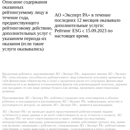
Описание содержания
оказанных
рейтингуемому лицу в
АО «Эксперт РА» в течение
течение года,
последних 12 месяцев оказывало
предшествующего
дополнительные услуги:
рейтинговому действию,
Рейтинг ESG с 15.09.2023 по
дополнительных услуг с
настоящее время.
указанием периода их
оказания (если такие
услуги оказывались)
Кредитные рейтинги, присваиваемые АО «Эксперт РА», выражают мнение АО «Эксперт
РА» относительно способности рейтингуемого лица (эмитента) исполнять принятые на
себя финансовые обязательства и (или) о кредитном риске его отдельных финансовых
обязательств и не являются установлением фактов или рекомендацией покупать, держать
или продавать те или иные ценные бумаги или активы, принимать инвестиционные
решения.
Присваиваемые АО «Эксперт РА» рейтинги отражают всю относящуюся к объекту
рейтинга и находящуюся в распоряжении АО «Эксперт РА» информацию, качество и
достоверность которой, по мнению АО «Эксперт РА», являются надлежащими.
АО «Эксперт РА» не проводит аудита представленной рейтингуемыми лицами
отчётности и иных данных и не несёт ответственность за их точность и полноту. АО
«Эксперт РА» не несет ответственности в связи с любыми последствиями,
интерпретациями, выводами, рекомендациями и иными действиями третьих лиц, прямо
или косвенно связанными с рейтингом, совершенными АО «Эксперт РА» рейтинговыми
действиями, а также выводами и заключениями, содержащимися в пресс-релизах,