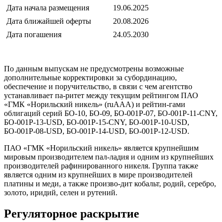
Дата начала размещения
19.06.2025
Дата ближайшей оферты
20.08.2026
Дата погашения
24.05.2030
По данным выпускам не предусмотрены возможные
дополнительные корректировки за субординацию,
обеспечение и поручительство, в связи с чем агентство
устанавливает па-ритет между текущим рейтингом ПАО
«ГМК «Норильский никель» (ruAAA) и рейтин-гами
облигаций серий БО-10, БО-09, БО-001Р-07, БО-001Р-11-CNY,
БО-001P-13-USD, БО-001Р-15-CNY, БО-001P-10-USD,
БО-001Р-08-USD, БО-001Р-14-USD, БО-001P-12-USD.
ПАО «ГМК «Норильский никель» является крупнейшим
мировым производителем пал-ладия и одним из крупнейших
производителей рафинированного никеля. Группа также
является одним из крупнейших в мире производителей
платины и меди, а также произво-дит кобальт, родий, серебро,
золото, иридий, селен и рутений.
Регуляторное раскрытие