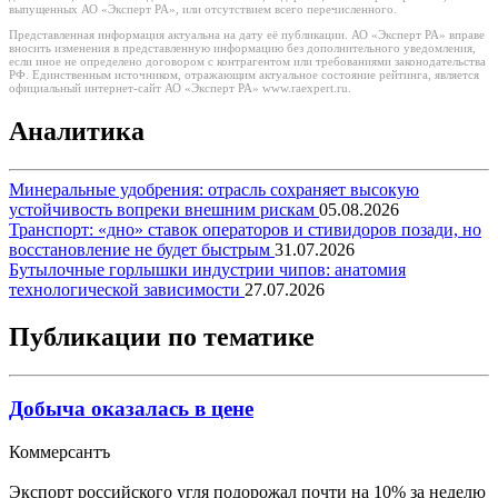
выпущенных АО «Эксперт РА», или отсутствием всего перечисленного.
Представленная информация актуальна на дату её публикации. АО «Эксперт РА» вправе
вносить изменения в представленную информацию без дополнительного уведомления,
если иное не определено договором с контрагентом или требованиями законодательства
РФ. Единственным источником, отражающим актуальное состояние рейтинга, является
официальный интернет-сайт АО «Эксперт РА» www.raexpert.ru.
Аналитика
Минеральные удобрения: отрасль сохраняет высокую
устойчивость вопреки внешним рискам
05.08.2026
Транспорт: «дно» ставок операторов и стивидоров позади, но
восстановление не будет быстрым
31.07.2026
Бутылочные горлышки индустрии чипов: анатомия
технологической зависимости
27.07.2026
Публикации по тематике
Добыча оказалась в цене
Коммерсантъ
Экспорт российского угля подорожал почти на 10% за неделю