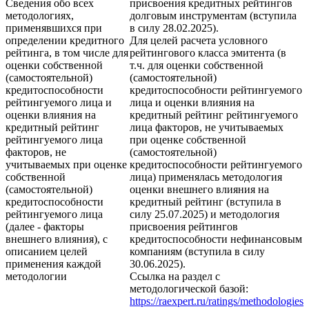
Сведения обо всех
присвоения кредитных рейтингов
методологиях,
долговым инструментам (вступила
применявшихся при
в силу 28.02.2025).
определении кредитного
Для целей расчета условного
рейтинга, в том числе для
рейтингового класса эмитента (в
оценки собственной
т.ч. для оценки собственной
(самостоятельной)
(самостоятельной)
кредитоспособности
кредитоспособности рейтингуемого
рейтингуемого лица и
лица и оценки влияния на
оценки влияния на
кредитный рейтинг рейтингуемого
кредитный рейтинг
лица факторов, не учитываемых
рейтингуемого лица
при оценке собственной
факторов, не
(самостоятельной)
учитываемых при оценке
кредитоспособности рейтингуемого
собственной
лица) применялась методология
(самостоятельной)
оценки внешнего влияния на
кредитоспособности
кредитный рейтинг (вступила в
рейтингуемого лица
силу 25.07.2025) и методология
(далее - факторы
присвоения рейтингов
внешнего влияния), с
кредитоспособности нефинансовым
описанием целей
компаниям (вступила в силу
применения каждой
30.06.2025).
методологии
Ссылка на раздел с
методологической базой:
https://raexpert.ru/ratings/methodologies