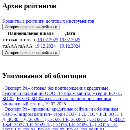
Архив рейтингов
Кредитные рейтинги долговых инструментов
История присвоения рейтинга
Национальная шкала
Дата
отозван
отозван,
19.02.2025
19.02.2025
ruAAA
ruAAA,
19.12.2024
19.12.2024
История присвоения рейтинга
Упоминания об облигации
«Эксперт РА» отозвал без подтверждения кредитные
рейтинги облигаций ООО «Газпром капитал» серий БО-01,
БО-02, БО-03, БО-04 в связи с их полным погашением
Финансовый сектор
,
19.02.2025
«Эксперт РА» присвоил кредитные рейтинги облигациям
ООО «Газпром капитал» серий ЗО37-1-Д, ЗО34-1-Д, ЗО31-1-
Д, ЗО30-1-Д, ЗО29-1-Д, ЗО28-1-E, ЗО28-1-Д, ЗО27-2-Д, ЗО27-
1-ФР, ЗО27-1-Е, ЗО27-1-Д, ЗО26-1-Е, ЗО26-1-Д, ЗО25-2-Е,
ЗО25-1-Е, БО-04, БО-03, БО-02, БО-01, БО-003Р-01,