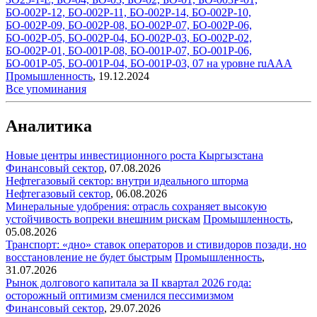
БО-002Р-12, БО-002Р-11, БО-002Р-14, БО-002Р-10,
БО-002Р-09, БО-002Р-08, БО-002Р-07, БО-002Р-06,
БО-002Р-05, БО-002Р-04, БО-002Р-03, БО-002Р-02,
БО-002Р-01, БО-001Р-08, БО-001Р-07, БО-001Р-06,
БО-001Р-05, БО-001Р-04, БО-001Р-03, 07 на уровне ruAAA
Промышленность
,
19.12.2024
Все упоминания
Аналитика
Новые центры инвестиционного роста Кыргызстана
Финансовый сектор
,
07.08.2026
Нефтегазовый сектор: внутри идеального шторма
Нефтегазовый сектор
,
06.08.2026
Минеральные удобрения: отрасль сохраняет высокую
устойчивость вопреки внешним рискам
Промышленность
,
05.08.2026
Транспорт: «дно» ставок операторов и стивидоров позади, но
восстановление не будет быстрым
Промышленность
,
31.07.2026
Рынок долгового капитала за II квартал 2026 года:
осторожный оптимизм сменился пессимизмом
Финансовый сектор
,
29.07.2026