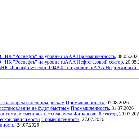
О "НК "Роснефть" на уровне ruAAA
Промышленность
,
08.05.202
О "НК "Роснефть" на уровне ruAAA
Нефтегазовый сектор
,
20.05.
«НК «Роснефть» серии 004P-02 на уровне ruAAA
Нефтегазовый 
ость вопреки внешним рискам
Промышленность
,
05.08.2026
восстановление не будет быстрым
Промышленность
,
31.07.2026
ый оптимизм сменился пессимизмом
Финансовый сектор
,
29.07.20
еской зависимости
Промышленность
,
27.07.2026
нность
,
24.07.2026