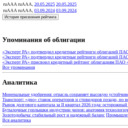
ruAAA
ruAAA,
20.05.2025
20.05.2025
ruAAA
ruAAA,
03.09.2024
03.09.2024
История присвоения рейтинга
Упоминания об облигации
«Эксперт РА» подтвердил кредитные рейтинги облигаций ПА
«Эксперт РА» подтвердил кредитные рейтинги облигаций ПА
«Эксперт РА» присвоил кредитный рейтинг облигациям ПАО 
Все упоминания
Аналитика
Минеральные удобрения: отрасль сохраняет высокую устойчив
Транспорт: «дно» ставок операторов и стивидоров позади, но 
Рынок долгового капитала за II квартал 2026 года: осторожн
Бутылочные горлышки индустрии чипов: анатомия технологич
Золотодобыча: стабильный рост и надежный баланс
Промышле
Вся аналитика