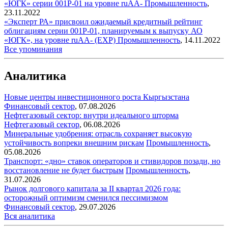
«ЮГК» серии 001P-01 на уровне ruAA-
Промышленность
,
23.11.2022
«Эксперт РА» присвоил ожидаемый кредитный рейтинг
облигациям серии 001P-01, планируемым к выпуску АО
«ЮГК», на уровне ruAA- (EXP)
Промышленность
,
14.11.2022
Все упоминания
Аналитика
Новые центры инвестиционного роста Кыргызстана
Финансовый сектор
,
07.08.2026
Нефтегазовый сектор: внутри идеального шторма
Нефтегазовый сектор
,
06.08.2026
Минеральные удобрения: отрасль сохраняет высокую
устойчивость вопреки внешним рискам
Промышленность
,
05.08.2026
Транспорт: «дно» ставок операторов и стивидоров позади, но
восстановление не будет быстрым
Промышленность
,
31.07.2026
Рынок долгового капитала за II квартал 2026 года:
осторожный оптимизм сменился пессимизмом
Финансовый сектор
,
29.07.2026
Вся аналитика