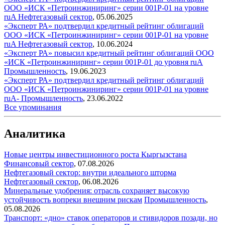
ООО «ИСК «Петроинжиниринг» серии 001Р-01 на уровне
ruA
Нефтегазовый сектор
,
05.06.2025
«Эксперт РА» подтвердил кредитный рейтинг облигаций
ООО «ИСК «Петроинжиниринг» серии 001P-01 на уровне
ruA
Нефтегазовый сектор
,
10.06.2024
«Эксперт РА» повысил кредитный рейтинг облигаций ООО
«ИСК «Петроинжиниринг» серии 001P-01 до уровня ruA
Промышленность
,
19.06.2023
«Эксперт РА» подтвердил кредитный рейтинг облигаций
ООО «ИСК «Петроинжиниринг» серии 001P-01 на уровне
ruA-
Промышленность
,
23.06.2022
Все упоминания
Аналитика
Новые центры инвестиционного роста Кыргызстана
Финансовый сектор
,
07.08.2026
Нефтегазовый сектор: внутри идеального шторма
Нефтегазовый сектор
,
06.08.2026
Минеральные удобрения: отрасль сохраняет высокую
устойчивость вопреки внешним рискам
Промышленность
,
05.08.2026
Транспорт: «дно» ставок операторов и стивидоров позади, но