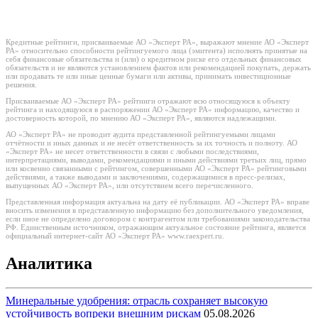
Кредитные рейтинги, присваиваемые АО «Эксперт РА», выражают мнение АО «Эксперт
РА» относительно способности рейтингуемого лица (эмитента) исполнять принятые на
себя финансовые обязательства и (или) о кредитном риске его отдельных финансовых
обязательств и не являются установлением фактов или рекомендацией покупать, держать
или продавать те или иные ценные бумаги или активы, принимать инвестиционные
решения.
Присваиваемые АО «Эксперт РА» рейтинги отражают всю относящуюся к объекту
рейтинга и находящуюся в распоряжении АО «Эксперт РА» информацию, качество и
достоверность которой, по мнению АО «Эксперт РА», являются надлежащими.
АО «Эксперт РА» не проводит аудита представленной рейтингуемыми лицами
отчётности и иных данных и не несёт ответственность за их точность и полноту. АО
«Эксперт РА» не несет ответственности в связи с любыми последствиями,
интерпретациями, выводами, рекомендациями и иными действиями третьих лиц, прямо
или косвенно связанными с рейтингом, совершенными АО «Эксперт РА» рейтинговыми
действиями, а также выводами и заключениями, содержащимися в пресс-релизах,
выпущенных АО «Эксперт РА», или отсутствием всего перечисленного.
Представленная информация актуальна на дату её публикации. АО «Эксперт РА» вправе
вносить изменения в представленную информацию без дополнительного уведомления,
если иное не определено договором с контрагентом или требованиями законодательства
РФ. Единственным источником, отражающим актуальное состояние рейтинга, является
официальный интернет-сайт АО «Эксперт РА» www.raexpert.ru.
Аналитика
Минеральные удобрения: отрасль сохраняет высокую
устойчивость вопреки внешним рискам
05.08.2026