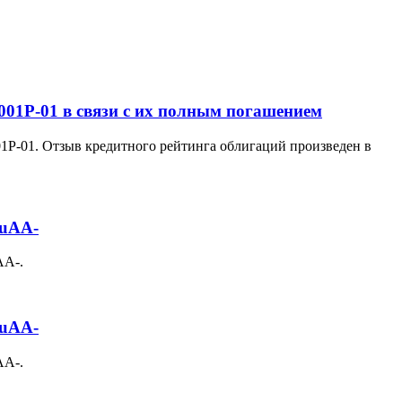
001P-01 в связи с их полным погашением
1P-01. Отзыв кредитного рейтинга облигаций произведен в
ruAA-
AA-.
ruAA-
AA-.