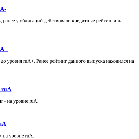
AA-
, ранее у облигаций действовали кредитные рейтинги на
uA+
о уровня ruА+. Ранее рейтинг данного выпуска находился на
 ruА
г» на уровне ruА.
ruА
 на уровне ruА.