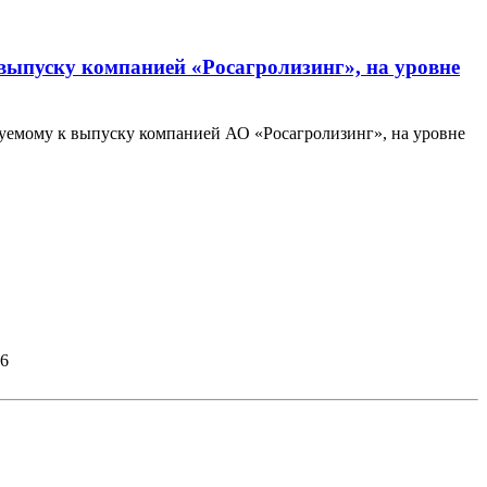
выпуску компанией «Росагролизинг», на уровне
уемому к выпуску компанией АО «Росагролизинг», на уровне
26