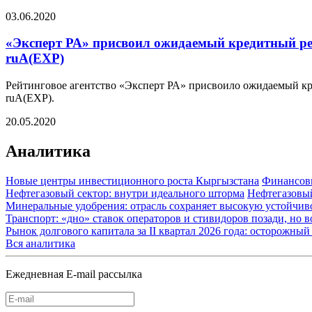
03.06.2020
«Эксперт РА» присвоил ожидаемый кредитный ре
ruА(EXP)
Рейтинговое агентство «Эксперт РА» присвоило ожидаемый кр
ruА(EXP).
20.05.2020
Аналитика
Новые центры инвестиционного роста Кыргызстана
Финансов
Нефтегазовый сектор: внутри идеального шторма
Нефтегазовы
Минеральные удобрения: отрасль сохраняет высокую устойчив
Транспорт: «дно» ставок операторов и стивидоров позади, но 
Рынок долгового капитала за II квартал 2026 года: осторожн
Вся аналитика
Ежедневная E-mail рассылка