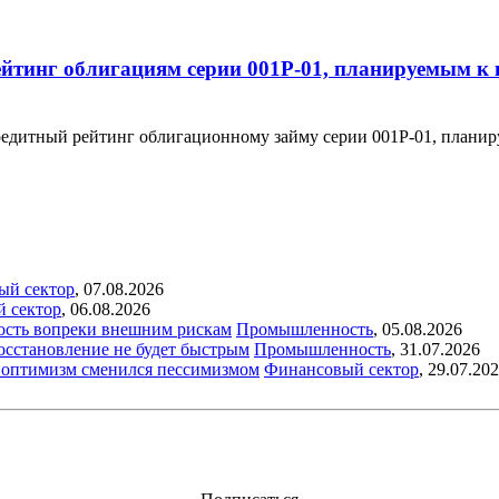
йтинг облигациям серии 001Р-01, планируемым к 
едитный рейтинг облигационному займу серии 001Р-01, планир
ый сектор
,
07.08.2026
й сектор
,
06.08.2026
ость вопреки внешним рискам
Промышленность
,
05.08.2026
восстановление не будет быстрым
Промышленность
,
31.07.2026
ый оптимизм сменился пессимизмом
Финансовый сектор
,
29.07.20