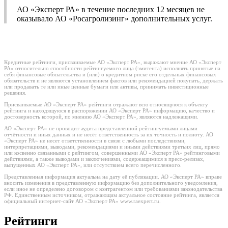
АО «Эксперт РА» в течение последних 12 месяцев не
оказывало АО «Росагролизинг» дополнительных услуг.
Кредитные рейтинги, присваиваемые АО «Эксперт РА», выражают мнение АО «Эксперт
РА» относительно способности рейтингуемого лица (эмитента) исполнять принятые на
себя финансовые обязательства и (или) о кредитном риске его отдельных финансовых
обязательств и не являются установлением фактов или рекомендацией покупать, держать
или продавать те или иные ценные бумаги или активы, принимать инвестиционные
решения.
Присваиваемые АО «Эксперт РА» рейтинги отражают всю относящуюся к объекту
рейтинга и находящуюся в распоряжении АО «Эксперт РА» информацию, качество и
достоверность которой, по мнению АО «Эксперт РА», являются надлежащими.
АО «Эксперт РА» не проводит аудита представленной рейтингуемыми лицами
отчётности и иных данных и не несёт ответственность за их точность и полноту. АО
«Эксперт РА» не несет ответственности в связи с любыми последствиями,
интерпретациями, выводами, рекомендациями и иными действиями третьих лиц, прямо
или косвенно связанными с рейтингом, совершенными АО «Эксперт РА» рейтинговыми
действиями, а также выводами и заключениями, содержащимися в пресс-релизах,
выпущенных АО «Эксперт РА», или отсутствием всего перечисленного.
Представленная информация актуальна на дату её публикации. АО «Эксперт РА» вправе
вносить изменения в представленную информацию без дополнительного уведомления,
если иное не определено договором с контрагентом или требованиями законодательства
РФ. Единственным источником, отражающим актуальное состояние рейтинга, является
официальный интернет-сайт АО «Эксперт РА» www.raexpert.ru.
Рейтинги