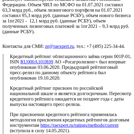
Федерации. Объем ЧИЛ по МСФО на 01.07.2021 составил
63,3 млрд руб., объем лизингового портфеля на 01.07.2021
составил 95,3 млрд руб. (данные РСБУ), объем нового бизнеса
за 1пг2021 - 12,1 млрд руб. (данные РСБУ), объем
полученных лизинговых платежей за 1пг2021 – 9,3 млрд руб.
(данные РСБУ).
Контакты для СМИ:
pr@raexpert.ru
, тел.: +7 (495) 225-34-44.
Кредитный рейтинг облигационного займа серии 001Р-01,
ISIN
RU000A101R09
АО «Росагролизинг» был впервые
опубликован 03.06.2020. Предыдущий рейтинговый
пресс-релиз по данному объекту рейтинга был
опубликован 19.10.2020.
Кредитный рейтинг присвоен по российской
национальной шкале и является долгосрочным. Пересмотр
кредитного рейтинга ожидается не позднее года с даты
выпуска настоящего пресс-релиза.
При присвоении кредитного рейтинга применялась
методология присвоения кредитных рейтингов долговым
инструментам
https://raexpert.ru/ratings/methods/current
(вступила в силу 14.05.2021).