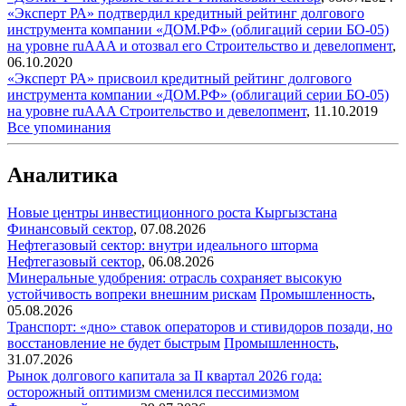
«Эксперт РА» подтвердил кредитный рейтинг долгового
инструмента компании «ДОМ.РФ» (облигаций серии БО-05)
на уровне ruAAA и отозвал его
Строительство и девелопмент
,
06.10.2020
«Эксперт РА» присвоил кредитный рейтинг долгового
инструмента компании «ДОМ.РФ» (облигаций серии БО-05)
на уровне ruАAA
Строительство и девелопмент
,
11.10.2019
Все упоминания
Аналитика
Новые центры инвестиционного роста Кыргызстана
Финансовый сектор
,
07.08.2026
Нефтегазовый сектор: внутри идеального шторма
Нефтегазовый сектор
,
06.08.2026
Минеральные удобрения: отрасль сохраняет высокую
устойчивость вопреки внешним рискам
Промышленность
,
05.08.2026
Транспорт: «дно» ставок операторов и стивидоров позади, но
восстановление не будет быстрым
Промышленность
,
31.07.2026
Рынок долгового капитала за II квартал 2026 года:
осторожный оптимизм сменился пессимизмом