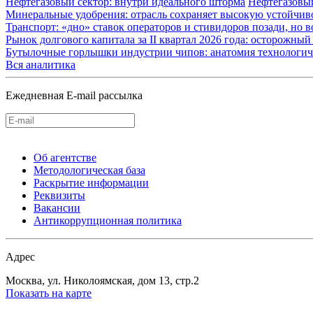
Нефтегазовый сектор: внутри идеального шторма
Нефтегазовы
Минеральные удобрения: отрасль сохраняет высокую устойчив
Транспорт: «дно» ставок операторов и стивидоров позади, но 
Рынок долгового капитала за II квартал 2026 года: осторожн
Бутылочные горлышки индустрии чипов: анатомия технологич
Вся аналитика
Ежедневная E-mail рассылка
Об агентстве
Методологическая база
Раскрытие информации
Реквизиты
Вакансии
Антикоррупционная политика
Адрес
Москва, ул. Николоямская, дом 13, стр.2
Показать на карте