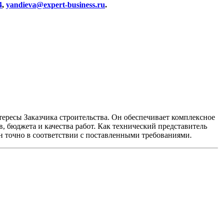
4
,
yandieva@expert-business.ru
.
ересы Заказчика строительства. Он обеспечивает комплексное
, бюджета и качества работ. Как технический представитель
дан точно в соответствии с поставленными требованиями.