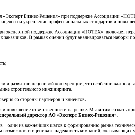
ния «Эксперт Бизнес-Решения» при поддержке Ассоциации «НОТ
г нацелен на укрепление профессиональных стандартов и повыше
 при экспертной поддержке Ассоциации «НОТЕХ», включает пер
х заказчиков. В рамках оценки будут анализироваться наборы п
ть;
ли и развитию неценовой конкуренции, что особенно важно дл
 рынке строительного инжиниринга.
оверия со стороны партнёров и клиентов.
 и повышение ответственности на рынке. Мы хотим создать проз
генеральный директор АО «Эксперт Бизнес-Решения».
ов – один из важнейших шагов к формированию рынка техническо
ам возможности оценивать надежность компаний, оказывающих 