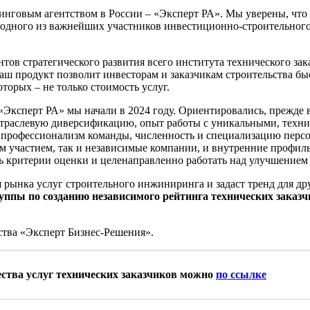
нговым агентством в России – «Эксперт РА». Мы уверены, что
к одного из важнейших участников инвестиционно-строительного
тов стратегического развития всего института технического зак
ш продукт позволит инвесторам и заказчикам строительства бы
торых – не только стоимость услуг.
«Эксперт РА» мы начали в 2024 году. Ориентировались, прежде 
отраслевую диверсификацию, опыт работы с уникальными, техн
 профессионализм команды, численность и специализацию персо
м участием, так и независимые компании, и внутренние профил
 критерии оценки и целенаправленно работать над улучшением 
ия рынка услуг строительного инжиниринга и задаст тренд для д
руппы по созданию независимого рейтинга технических зака
ства «Эксперт Бизнес-Решения».
ества услуг технических заказчиков можно
по ссылке