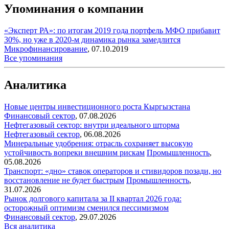
Упоминания о компании
«Эксперт РА»: по итогам 2019 года портфель МФО прибавит
30%, но уже в 2020-м динамика рынка замедлится
Микрофинансирование
,
07.10.2019
Все упоминания
Аналитика
Новые центры инвестиционного роста Кыргызстана
Финансовый сектор
,
07.08.2026
Нефтегазовый сектор: внутри идеального шторма
Нефтегазовый сектор
,
06.08.2026
Минеральные удобрения: отрасль сохраняет высокую
устойчивость вопреки внешним рискам
Промышленность
,
05.08.2026
Транспорт: «дно» ставок операторов и стивидоров позади, но
восстановление не будет быстрым
Промышленность
,
31.07.2026
Рынок долгового капитала за II квартал 2026 года:
осторожный оптимизм сменился пессимизмом
Финансовый сектор
,
29.07.2026
Вся аналитика