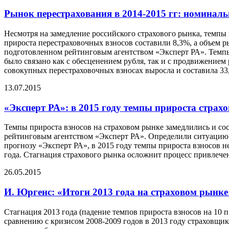
Рынок перестрахования в 2014-2015 гг: номинал
Несмотря на замедление российского страхового рынка, темпы 
прироста перестраховочных взносов составили 8,3%, а объем р
подготовленном рейтинговым агентством «Эксперт РА». Темпы п
было связано как с обесценением рубля, так и с продвижением
совокупных перестраховочных взносах выросла и составила 33,3
13.07.2015
«Эксперт РА»: в 2015 году темпы прироста страх
Темпы прироста взносов на страховом рынке замедлились и со
рейтинговым агентством «Эксперт РА». Определили ситуацию н
прогнозу «Эксперт РА», в 2015 году темпы прироста взносов н
года. Стагнация страхового рынка осложнит процесс привлечен
26.05.2015
И. Юргенс: «Итоги 2013 года на страховом рынке
Стагнация 2013 года (падение темпов прироста взносов на 10 
сравнению с кризисом 2008-2009 годов в 2013 году страховщи