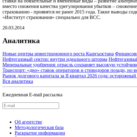
ставки на обязательные и вмененные виды – развитие альтерн
вместо снижения качества урегулирования убытков – снижение 
страхованию - проявятся не ранее 2015 года. Такие выводы с
«Институт страхования» специально для ВСС.
20.03.2014
Аналитика
Новые центры инвестиционного роста Кыргызстана
Финансов
Нефтегазовый сектор: внутри идеального шторма
Нефтегазовы
Минеральные удобрения: отрасль сохраняет высокую устойчив
Транспорт: «дно» ставок операторов и стивидоров позади, но 
Рынок долгового капитала за II квартал 2026 года: осторожн
Вся аналитика
Ежедневная E-mail рассылка
Об агентстве
Методологическая база
Раскрытие информации