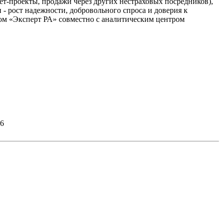
ет-проекты, продажи через других нестраховых посредников),
- рост надежности, добровольного спроса и доверия к
вом «Эксперт РА» совместно с аналитическим центром
26