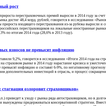
ьный рост
прироста перестраховочных премий выросли в 2014 году за счет 
ынка достиг 48,4 млрд. рублей, говорится в исследовании «Рыно
рироста входящего перестрахования из-за рубежа выросли и сос
 российских перестраховщиков на локальные иностранные рынки.
% по итогам 2014 года (28,6% в 2013 году).
овых взносов не превысят инфляцию
ставили 9,2%, говорится в исследовании «Итоги 2014 года на с
а страховом рынке в 2014 году нарастание кризиса и ужесточен
е превысят инфляцию и составят 6-9%, по негативному прогнозу
ия дополнительных инвестиций в отрасль, и процесс сокращения
: стагнация оздоровит страховщиков»
п.п.) приведет к уходу с рынка ряда автостраховщиков, но в до
ки вынуждены придерживаться консервативной стратегии. Вмест