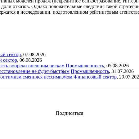
ативных моделей продаж (некредитное банкострахование, Интерн
доли отказов. Однако положительные следствия такой стратегии 
одержатся в исследовании, подготовленном рейтинговым агентст
ый сектор
,
07.08.2026
й сектор
,
06.08.2026
ость вопреки внешним рискам
Промышленность
,
05.08.2026
восстановление не будет быстрым
Промышленность
,
31.07.2026
ый оптимизм сменился пессимизмом
Финансовый сектор
,
29.07.20
Подписаться