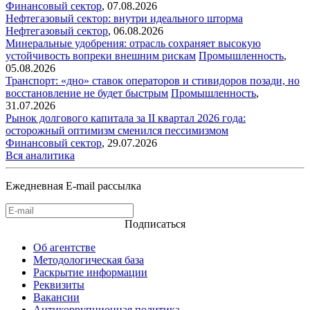
Финансовый сектор
,
07.08.2026
Нефтегазовый сектор: внутри идеального шторма
Нефтегазовый сектор
,
06.08.2026
Минеральные удобрения: отрасль сохраняет высокую
устойчивость вопреки внешним рискам
Промышленность
,
05.08.2026
Транспорт: «дно» ставок операторов и стивидоров позади, но
восстановление не будет быстрым
Промышленность
,
31.07.2026
Рынок долгового капитала за II квартал 2026 года:
осторожный оптимизм сменился пессимизмом
Финансовый сектор
,
29.07.2026
Вся аналитика
Ежедневная E-mail рассылка
Подписаться
Об агентстве
Методологическая база
Раскрытие информации
Реквизиты
Вакансии
Антикоррупционная политика