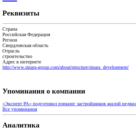
Реквизиты
Страна
Российская Федерация
Регион
Свердловская область
Отрасль
строительство
Адрес в интернете
http://www.sinara-group.com/about/structure/sinara_development/
Упоминания о компании
«Эксперт РА» подготовил рэнкинг застройщиков жилой недв
Все упоминания
Аналитика