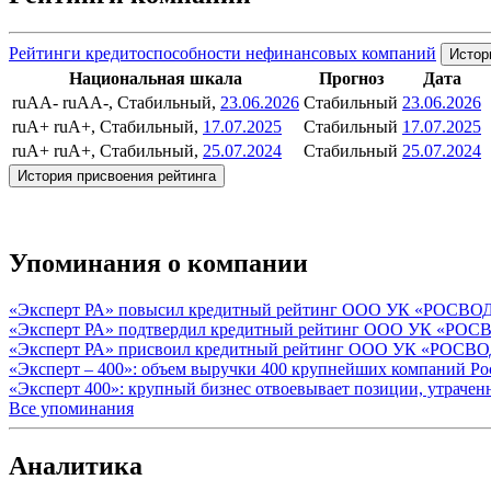
Рейтинги кредитоспособности нефинансовых компаний
Истор
Национальная шкала
Прогноз
Дата
ruAA-
ruAA-, Стабильный,
23.06.2026
Стабильный
23.06.2026
ruA+
ruA+, Стабильный,
17.07.2025
Стабильный
17.07.2025
ruA+
ruA+, Стабильный,
25.07.2024
Стабильный
25.07.2024
История присвоения рейтинга
Упоминания о компании
«Эксперт РА» повысил кредитный рейтинг ООО УК «РОСВО
«Эксперт РА» подтвердил кредитный рейтинг ООО УК «РО
«Эксперт РА» присвоил кредитный рейтинг ООО УК «РОСВ
«Эксперт – 400»: объем выручки 400 крупнейших компаний Рос
«Эксперт 400»: крупный бизнес отвоевывает позиции, утрачен
Все упоминания
Аналитика