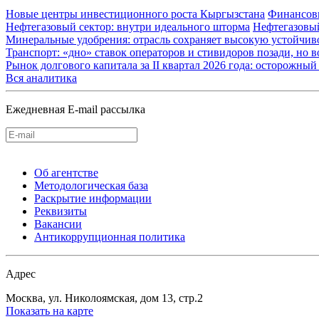
Новые центры инвестиционного роста Кыргызстана
Финансов
Нефтегазовый сектор: внутри идеального шторма
Нефтегазовы
Минеральные удобрения: отрасль сохраняет высокую устойчив
Транспорт: «дно» ставок операторов и стивидоров позади, но 
Рынок долгового капитала за II квартал 2026 года: осторожн
Вся аналитика
Ежедневная E-mail рассылка
Об агентстве
Методологическая база
Раскрытие информации
Реквизиты
Вакансии
Антикоррупционная политика
Адрес
Москва, ул. Николоямская, дом 13, стр.2
Показать на карте