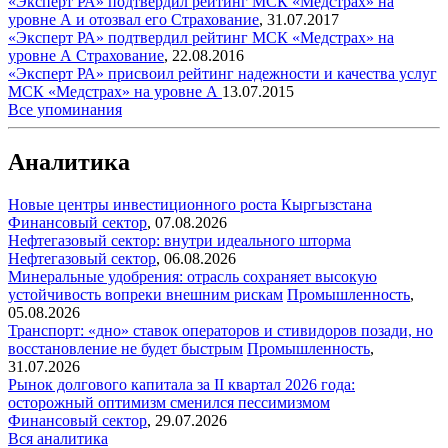
«Эксперт РА» подтвердил рейтинг МСК «Медстрах» на
уровне А и отозвал его
Страхование
,
31.07.2017
«Эксперт РА» подтвердил рейтинг МСК «Медстрах» на
уровне А
Страхование
,
22.08.2016
«Эксперт РА» присвоил рейтинг надежности и качества услуг
МСК «Медстрах» на уровне А
13.07.2015
Все упоминания
Аналитика
Новые центры инвестиционного роста Кыргызстана
Финансовый сектор
,
07.08.2026
Нефтегазовый сектор: внутри идеального шторма
Нефтегазовый сектор
,
06.08.2026
Минеральные удобрения: отрасль сохраняет высокую
устойчивость вопреки внешним рискам
Промышленность
,
05.08.2026
Транспорт: «дно» ставок операторов и стивидоров позади, но
восстановление не будет быстрым
Промышленность
,
31.07.2026
Рынок долгового капитала за II квартал 2026 года:
осторожный оптимизм сменился пессимизмом
Финансовый сектор
,
29.07.2026
Вся аналитика