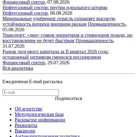
Финансовый сектор
,
07.08.2026
Нефтегазовый сектор: внутри идеального шторма
Нефтегазовый сектор
,
06.08.2026
Минеральные удобрения: отрасль сохраняет высокую
устойчивость вопреки внешним рискам
Промышленность
,
05.08.2026
Транспорт: «дно» ставок операторов и стивидоров позади, но
восстановление не будет быстрым
Промышленность
,
31.07.2026
Рынок долгового капитала за II квартал 2026 года:
осторожный оптимизм сменился пессимизмом
Финансовый сектор
,
29.07.2026
Вся аналитика
Ежедневная E-mail рассылка
Подписаться
Об агентстве
Методологическая база
Раскрытие информации
Реквизиты
Вакансии
Антикоррупционная политика