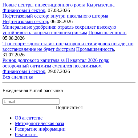
Новые центры инвестиционного роста Кыргызстана
Финансовый сектор
,
07.08.2026
Нефтегазовый сектор: внутри идеального шторма
Нефтегазовый сектор
,
06.08.2026
Минеральные удобрения: отрасль сохраняет высокую
устойчивость вопреки внешним рискам
Промышленность
,
05.08.2026
Транспорт: «дно» ставок операторов и стивидоров позади, но
восстановление не будет быстрым
Промышленность
,
31.07.2026
Рынок долгового капитала за II квартал 2026 года:
осторожный оптимизм сменился пессимизмом
Финансовый сектор
,
29.07.2026
Вся аналитика
Ежедневная E-mail рассылка
Подписаться
Об агентстве
Методологическая база
Раскрытие информации
Реквизиты