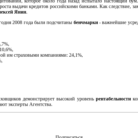
дитовании, которое около года назад испытало настоящий бум
оста выдачи кредитов российскими банками. Как следствие, зам
ексей Янин
.
угодия 2008 года были подсчитаны
бенчмарки
- важнейшие усре
,7%,
10,6%,
ой им страховыми компаниями: 24,1%,
%,
аховщиков демонстрирует высокий уровень
рентабельности
ко
ают эксперты Агентства.
Подписаться