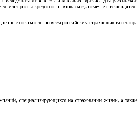
. Последствия мирового финансового кризиса для российской
едлился рост и кредитного автокаско»,- отмечает руководитель
дненные показатели по всем российским страховщикам сектора
мпаний, специализирующихся на страховании жизни, а также