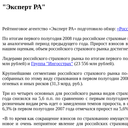
"Эксперт РА"
Рейтинговое агентство «Эксперт РА» подготовило обзор:
«Росс
По итогам первого полугодия 2008 года российские страховые
за аналогичный период предыдущего года. Прирост взносов в
нашим оценкам, объем российского страхового рынка достигнет 
Лидерами российского страхового рынка по итогам первого по
млн рублей) и
Группа "Ингосстрах"
(23 556 млн рублей).
Крупнейшими сегментами российского страхового рынка по-п
собранных по этому виду страхования в первом полугодии 2008 
огневых и иных рисков (31,3 млрд. руб.).
Три из четырех основных для российского рынка видов страх
года снизился на 5,6 п.п. по сравнению с первым полугоди
розничным видам речь идет о замедлении темпов прироста, 
6,3% (в первом полугодии 2007 года отмечался прирост на 5,6%
«В то время как сокращение взносов по страхованию имущес
новое и очень неприятное явление для российских страхов