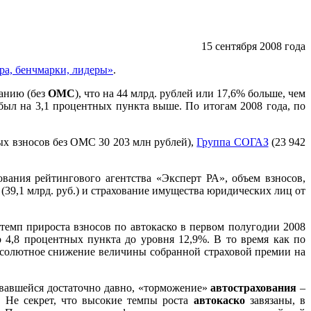
15 сентября 2008 года
ра, бенчмарки, лидеры»
.
ванию (без
ОМС
), что на 44 млрд. рублей или 17,6% больше, чем
был на 3,1 процентных пункта выше. По итогам 2008 года, по
х взносов без ОМС 30 203 млн рублей),
Группа СОГАЗ
(23 942
вания рейтингового агентства «Эксперт РА», объем взносов,
(39,1 млрд. руб.) и страхование имущества юридических лиц от
темп прироста взносов по автокаско в первом полугодии 2008
 4,8 процентных пункта до уровня 12,9%. В то время как по
бсолютное снижение величины собранной страховой премии на
вавшейся достаточно давно, «торможение»
автострахования
–
. Не секрет, что высокие темпы роста
автокаско
завязаны, в