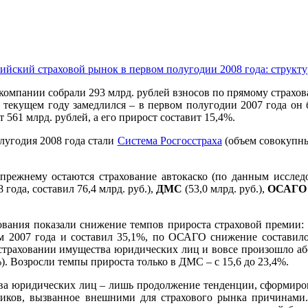
ийский страховой рынок в первом полугодии 2008 года: структу
 компании собрали 293 млрд. рублей взносов по прямому страхо
 текущем году замедлился – в первом полугодии 2007 года он 
561 млрд. рублей, а его прирост составит 15,4%.
лугодия 2008 года стали
Система Росгосстраха
(объем совокупны
режнему остаются страхование автокаско (по данным исследо
года, составил 76,4 млрд. руб.),
ДМС
(53,0 млрд. руб.),
ОСАГО
ования показали снижение темпов прироста страховой премии: 
ем 2007 года и составил 35,1%, по ОСАГО снижение составило
в страховании имущества юридических лиц и вовсе произошло а
). Возросли темпы прироста только в ДМС – с 15,6 до 23,4%.
тва юридических лиц – лишь продолжение тенденции, сформиро
щиков, вызванное внешними для страхового рынка причинами