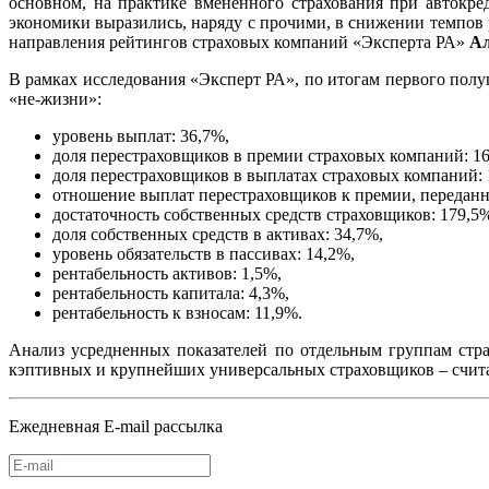
основном, на практике вмененного страхования при автокре
экономики выразились, наряду с прочими, в снижении темпов р
направления рейтингов страховых компаний «Эксперта РА»
Ал
В рамках исследования «Эксперт РА», по итогам первого пол
«не-жизни»:
уровень выплат: 36,7%,
доля перестраховщиков в премии страховых компаний: 16
доля перестраховщиков в выплатах страховых компаний: 
отношение выплат перестраховщиков к премии, переданн
достаточность собственных средств страховщиков: 179,5
доля собственных средств в активах: 34,7%,
уровень обязательств в пассивах: 14,2%,
рентабельность активов: 1,5%,
рентабельность капитала: 4,3%,
рентабельность к взносам: 11,9%.
Анализ усредненных показателей по отдельным группам стр
кэптивных и крупнейших универсальных страховщиков – счит
Ежедневная E-mail рассылка