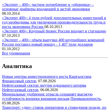
«Эксперт – 400»: частное потребление и «оборонка» –
основные драйверы впадающей в застой экономики
08.10.2014
«Эксперт 400»: 4 трлн рублей дополнительных инвестиций в
год необходимы для увеличения производительности труда и
роста экономики России
08.10.2013
«Эксперт 400»: Крупный бизнес России впадает в стагнацию
07.10.2013
«Эксперт – 400»: объем выручки 400 крупнейших компаний
России поставил новый рекорд – 1,407 трлн долларов
01.10.2012
Все упоминания
Аналитика
Новые центры инвестиционного роста Кыргызстана
Финансовый сектор
,
07.08.2026
Нефтегазовый сектор: внутри идеального шторма
Нефтегазовый сектор
,
06.08.2026
Минеральные удобрения: отрасль сохраняет высокую
устойчивость вопреки внешним рискам
Промышленность
,
05.08.2026
Транспорт: «дно» ставок операторов и стивидоров позади, но