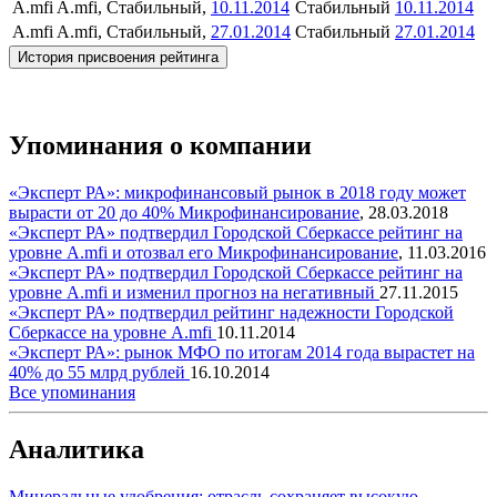
A.mfi
A.mfi, Стабильный,
10.11.2014
Стабильный
10.11.2014
A.mfi
A.mfi, Стабильный,
27.01.2014
Стабильный
27.01.2014
История присвоения рейтинга
Упоминания о компании
«Эксперт РА»: микрофинансовый рынок в 2018 году может
вырасти от 20 до 40%
Микрофинансирование
,
28.03.2018
«Эксперт РА» подтвердил Городской Сберкассе рейтинг на
уровне А.mfi и отозвал его
Микрофинансирование
,
11.03.2016
«Эксперт РА» подтвердил Городской Сберкассе рейтинг на
уровне A.mfi и изменил прогноз на негативный
27.11.2015
«Эксперт РА» подтвердил рейтинг надежности Городской
Сберкассе на уровне A.mfi
10.11.2014
«Эксперт РА»: рынок МФО по итогам 2014 года вырастет на
40% до 55 млрд рублей
16.10.2014
Все упоминания
Аналитика
Минеральные удобрения: отрасль сохраняет высокую