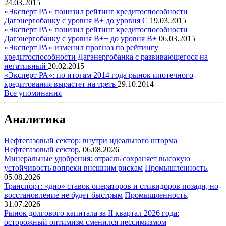
24.03.2015
«Эксперт РА» понизил рейтинг кредитоспособности
Дагэнергобанку с уровня В+ до уровня С
19.03.2015
«Эксперт РА» понизил рейтинг кредитоспособности
Дагэнергобанку с уровня В++ до уровня В+
06.03.2015
«Эксперт РА» изменил прогноз по рейтингу
кредитоспособности Дагэнергобанка с развивающегося на
негативный
20.02.2015
«Эксперт РА»: по итогам 2014 года рынок ипотечного
кредитования вырастет на треть
29.10.2014
Все упоминания
Аналитика
Нефтегазовый сектор: внутри идеального шторма
Нефтегазовый сектор
,
06.08.2026
Минеральные удобрения: отрасль сохраняет высокую
устойчивость вопреки внешним рискам
Промышленность
,
05.08.2026
Транспорт: «дно» ставок операторов и стивидоров позади, но
восстановление не будет быстрым
Промышленность
,
31.07.2026
Рынок долгового капитала за II квартал 2026 года:
осторожный оптимизм сменился пессимизмом