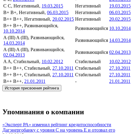
C
C, Негативный,
19.03.2015
Негативный
19.03.2015
B+
B+, Негативный,
06.03.2015
Негативный
06.03.2015
B++
B++, Негативный,
20.02.2015
Негативный
20.02.2015
B++
B++, Развивающийся,
Развивающийся
10.10.2014
10.10.2014
A (III)
A (III), Развивающийся,
Развивающийся
14.03.2014
14.03.2014
A (III)
A (III), Развивающийся,
Развивающийся
02.04.2013
02.04.2013
A
A, Стабильный,
10.02.2012
Стабильный
10.02.2012
B++
B++, Стабильный,
27.10.2011
Стабильный
27.10.2011
B++
B++, Стабильный,
27.10.2011
Стабильный
27.10.2011
B++
B++,
21.01.2011
-
21.01.2011
История присвоения рейтинга
Упоминания о компании
«Эксперт РА» изменил рейтинг кредитоспособности
Дагэнергобанку с уровня С на уровень Е и отозвал его