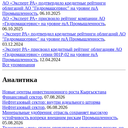
АО «Эксперт РА» подтвердило кредитные рейтинги
облигаций АО "Гидромашсервис" на уровне ruA
Промышленность
,
06.10.2025
АО «Эксперт РА» присвоило рейтинг компании АО
«Гидромашсервис» на уровне ruA
Промышленность
,
06.10.2025
«Эксперт РА» подтвердил кредитные рейтинги облигаций АО
"Гидромашсервис" на уровне ruA
Промышленность
,
03.12.2024
«Эксперт РА» присвоил кредитный рейтинг облигациям АО
«Гидромашсервис» серии 001Р-02 на уровне ruA
Промышленность
,
12.04.2024
Все упоминания
Аналитика
Новые центры инвестиционного роста Кыргызстана
Финансовый сектор
,
07.08.2026
Нефтегазовый сектор: внутри идеального шторма
Нефтегазовый сектор
,
06.08.2026
Минеральные удобрения: отрасль сохраняет высокую
устойчивость вопреки внешним рискам
Промышленность
,
05.08.2026
Транспорт: «дно» ставок операторов и стивидоров позади, но