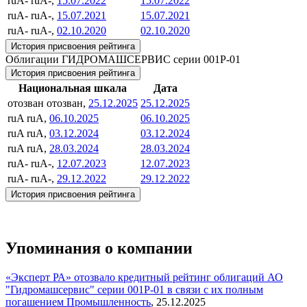
ruA-
ruA-,
15.07.2022
15.07.2022
ruA-
ruA-,
15.07.2021
15.07.2021
ruA-
ruA-,
02.10.2020
02.10.2020
История присвоения рейтинга
Облигации ГИДРОМАШСЕРВИС серии 001Р-01
История присвоения рейтинга
Национальная шкала
Дата
отозван
отозван,
25.12.2025
25.12.2025
ruA
ruA,
06.10.2025
06.10.2025
ruA
ruA,
03.12.2024
03.12.2024
ruA
ruA,
28.03.2024
28.03.2024
ruA-
ruA-,
12.07.2023
12.07.2023
ruA-
ruA-,
29.12.2022
29.12.2022
История присвоения рейтинга
Упоминания о компании
«Эксперт РА» отозвало кредитный рейтинг облигаций АО
"Гидромашсервис" серии 001Р-01 в связи с их полным
погашением
Промышленность
,
25.12.2025