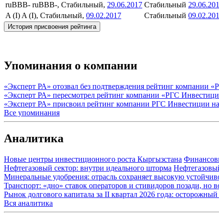
ruBBB-
ruBBB-, Стабильный,
29.06.2017
Стабильный
29.06.20
A (I)
A (I), Стабильный,
09.02.2017
Стабильный
09.02.20
История присвоения рейтинга
Упоминания о компании
«Эксперт РА» отозвал без подтверждения рейтинг компании 
«Эксперт РА» пересмотрел рейтинг компании «РГС Инвестици
«Эксперт РА» присвоил рейтинг компании РГС Инвестиции на 
Все упоминания
Аналитика
Новые центры инвестиционного роста Кыргызстана
Финансов
Нефтегазовый сектор: внутри идеального шторма
Нефтегазовы
Минеральные удобрения: отрасль сохраняет высокую устойчив
Транспорт: «дно» ставок операторов и стивидоров позади, но 
Рынок долгового капитала за II квартал 2026 года: осторожн
Вся аналитика