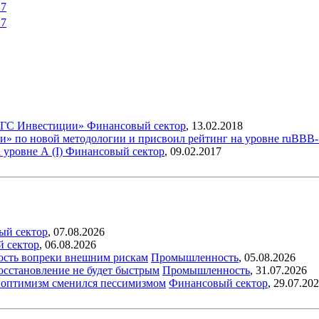
17
17
«РГС Инвестиции»
Финансовый сектор
,
13.02.2018
и» по новой методологии и присвоил рейтинг на уровне ruBBB
уровне А (I)
Финансовый сектор
,
09.02.2017
ый сектор
,
07.08.2026
й сектор
,
06.08.2026
ость вопреки внешним рискам
Промышленность
,
05.08.2026
восстановление не будет быстрым
Промышленность
,
31.07.2026
ый оптимизм сменился пессимизмом
Финансовый сектор
,
29.07.20