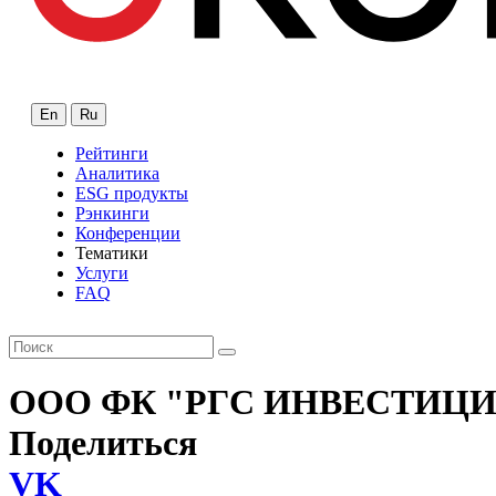
En
Ru
Рейтинги
Аналитика
ESG продукты
Рэнкинги
Конференции
Тематики
Услуги
FAQ
ООО ФК "РГС ИНВЕСТИЦ
Поделиться
VK