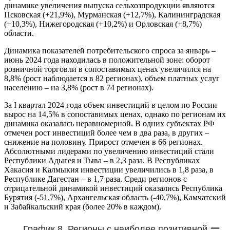
динамике увеличения выпуска сельхозпродукции являются
Псковская (+21,9%), Мурманская (+12,7%), Калининградская
(+10,3%), Нижегородская (+10,2%) и Орловская (+8,7%)
области.
Динамика показателей потребительского спроса за январь –
июнь 2024 года находилась в положительной зоне: оборот
розничной торговли в сопоставимых ценах увеличился на
8,8% (рост наблюдается в 82 регионах), объем платных услуг
населению – на 3,8% (рост в 74 регионах).
За I квартал 2024 года объем инвестиций в целом по России
вырос на 14,5% в сопоставимых ценах, однако по регионам их
динамика оказалась неравномерной. В одних субъектах РФ
отмечен рост инвестиций более чем в два раза, в других –
снижение на половину. Прирост отмечен в 66 регионах.
Абсолютными лидерами по увеличению инвестиций стали
Республики Адыгея и Тыва – в 2,3 раза. В Республиках
Хакасия и Калмыкия инвестиции увеличились в 1,8 раза, в
Республике Дагестан – в 1,7 раза. Среди регионов с
отрицательной динамикой инвестиций оказались Республика
Бурятия (-51,7%), Архангельская область (-40,7%), Камчатский
и Забайкальский края (более 20% в каждом).
График 8. Регионы с наиболее позитивной