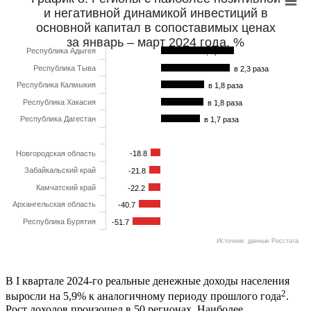
и негативной динамикой инвестиций в
основной капитал в сопоставимых ценах
за январь – март 2024 года, %
Республика Адыгея
в 2,3 раза
Республика Тыва
в 2,3 раза
Республика Калмыкия
в 1,8 раза
Республика Хакасия
в 1,8 раза
Республика Дагестан
в 1,7 раза
Новгородская область
-18.8
Забайкальский край
-21.8
Камчатский край
-22.2
Архангельская область
-40.7
Республика Бурятия
-51.7
Источник: данные Росстата
В I квартале 2024-го реальные денежные доходы населения
2
выросли на 5,9% к аналогичному периоду прошлого года
.
Рост доходов произошел в 50 регионах. Наиболее