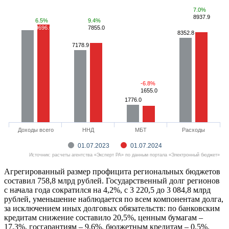
7.0%
8937.9
6.5%
9.4%
9696.6
7855.0
8352.8
7178.9
-6.8%
1655.0
1776.0
Доходы всего
ННД
МБТ
Расходы
01.07.2023
01.07.2024
Источник: расчеты агентства «Эксперт РА» по данным портала «Электронный бюджет»
Агрегированный размер профицита региональных бюджетов
составил 758,8 млрд рублей. Государственный долг регионов
с начала года сократился на 4,2%, c 3 220,5 до 3 084,8 млрд
рублей, уменьшение наблюдается по всем компонентам долга,
за исключением иных долговых обязательств: по банковским
кредитам снижение составило 20,5%, ценным бумагам –
17,3%, госгарантиям – 9,6%, бюджетным кредитам – 0,5%.