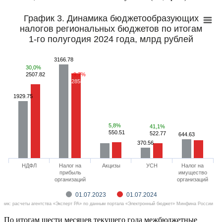
График 3. Динамика бюджетообразующих
налогов региональных бюджетов по итогам
1-го полугодия 2024 года, млрд рублей
3166.78
30,0%
2507.82
-9,7%
2858.38
1929.75
5,8%
41,1%
550.51
522.77
644.63
370.56
НДФЛ
Налог на
Акцизы
УСН
Налог на
прибыль
имущество
организаций
организаций
01.07.2023
01.07.2024
чник: расчеты агентства «Эксперт РА» по данным портала «Электронный бюджет» Минфина России
По итогам шести месяцев текущего года межбюджетные