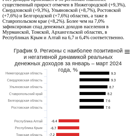
существенный прирост отмечен в Нижегородской (+9,3%),
Свердловской (+9,3%), Ульяновской (+8,7%), Ростовской
(+7,6%) и Белгородской (+7,6%) областях, а таже в
Ставропольском крае (+8,2%). Более чем на 7,0%
зафиксирован спад денежных доходов населения в
Мурманской, Томской, Архангельской областях, в
Республиках Крым и Алтай на 6,7 и 6,4% соответственно.
График 9. Регионы с наиболее позитивной
и негативной динамикой реальных
денежных доходов за январь – март 2024
года, %
Нижегородская область
9.3
Свердловская область
9.3
Ульяновская область
8.7
Ставропольский край
8.2
Белгородская область
7.6
Ростовская область
7.6
Республика Алтай
-6.4
Республика Крым
-6.7
Томская область
-7.2