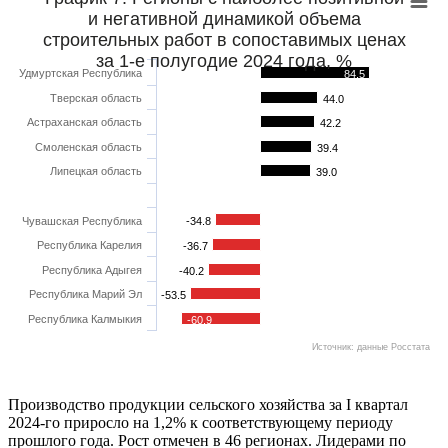
и негативной динамикой объема
строительных работ в сопоставимых ценах
за 1-е полугодие 2024 года, %
Удмуртская Республика
84.5
Тверская область
44.0
Астраханская область
42.2
Смоленская область
39.4
Липецкая область
39.0
Чувашская Республика
-34.8
Республика Карелия
-36.7
Республика Адыгея
-40.2
Республика Марий Эл
-53.5
Республика Калмыкия
-60.9
Источник: данные Росстата
Производство продукции сельского хозяйства за I квартал
2024-го приросло на 1,2% к соответствующему периоду
прошлого года. Рост отмечен в 46 регионах. Лидерами по