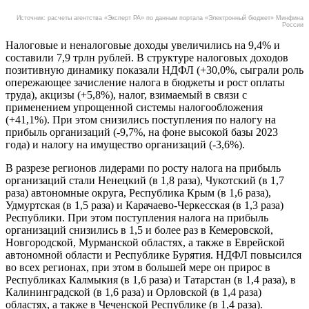
Источник: расчеты агентства «Эксперт РА» по данным портала «Электронный бюджет» Минфина
России
Налоговые и неналоговые доходы увеличились на 9,4% и
составили 7,9 трлн рублей. В структуре налоговых доходов
позитивную динамику показали НДФЛ (+30,0%, сыграли роль
опережающее зачисление налога в бюджеты и рост оплаты
труда), акцизы (+5,8%), налог, взимаемый в связи с
применением упрощенной системы налогообложения
(+41,1%). При этом снизились поступления по налогу на
прибыль организаций (-9,7%, на фоне высокой базы 2023
года) и налогу на имущество организаций (-3,6%).
В разрезе регионов лидерами по росту налога на прибыль
организаций стали Ненецкий (в 1,8 раза), Чукотский (в 1,7
раза) автономные округа, Республика Крым (в 1,6 раза),
Удмуртская (в 1,5 раза) и Карачаево-Черкесская (в 1,3 раза)
Республики. При этом поступления налога на прибыль
организаций снизились в 1,5 и более раз в Кемеровской,
Новгородской, Мурманской областях, а также в Еврейской
автономной области и Республике Бурятия. НДФЛ повысился
во всех регионах, при этом в большей мере он прирос в
Республиках Калмыкия (в 1,6 раза) и Татарстан (в 1,4 раза), в
Калининградской (в 1,6 раза) и Орловской (в 1,4 раза)
областях, а также в Чеченской Республике (в 1,4 раза).