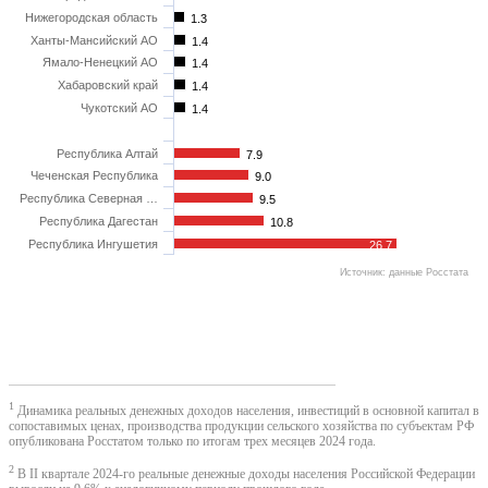
Нижегородская область
1.3
Ханты-Мансийский АО
1.4
Ямало-Ненецкий АО
1.4
Хабаровский край
1.4
Чукотский АО
1.4
Республика Алтай
7.9
Чеченская Республика
9.0
Республика Северная …
9.5
Республика Дагестан
10.8
Республика Ингушетия
26.7
Источник: данные Росстата
1
Динамика реальных денежных доходов населения, инвестиций в основной капитал в
сопоставимых ценах, производства продукции сельского хозяйства по субъектам РФ
опубликована Росстатом только по итогам трех месяцев 2024 года.
2
В II квартале 2024-го реальные денежные доходы населения Российской Федерации