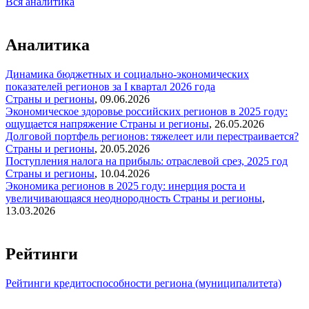
Вся аналитика
Аналитика
Динамика бюджетных и социально-экономических
показателей регионов за I квартал 2026 года
Страны и регионы
,
09.06.2026
Экономическое здоровье российских регионов в 2025 году:
ощущается напряжение
Страны и регионы
,
26.05.2026
Долговой портфель регионов: тяжелеет или перестраивается?
Страны и регионы
,
20.05.2026
Поступления налога на прибыль: отраслевой срез, 2025 год
Страны и регионы
,
10.04.2026
Экономика регионов в 2025 году: инерция роста и
увеличивающаяся неоднородность
Страны и регионы
,
13.03.2026
Рейтинги
Рейтинги кредитоспособности региона (муниципалитета)