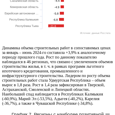
Сахалинская область
-4.4
Кемеровская область
-4.9
Еврейская автономная …
-5.8
Республика Калмыкия
-6.8
Республика Тыва
-21.8
Источник: данные Росстата
Динамика объема строительных работ в сопоставимых ценах
за январь – июнь 2024-го составила +3,9% к аналогичному
периоду прошлого года. Рост по данному показателю
наблюдался в 46 регионах, что связано с увеличением объемов
строительства жилья, в т. ч. в рамках программ льготного
ипотечного кредитования, промышленного и
инфраструктурного строительства. Лидером по росту объема
строительных работ стала Удмуртская Республика – объем
вырос в 1,8 раза. Рост в 1,4 раза зафиксирован в Тверской,
Астраханской, Смоленской и Липецкой областях.
Наибольший спад наблюдается в Республиках Калмыкия
(-60,9%), Марий Эл (-53,5%), Адыгея (-40,2%), Карелия
(-36,7%), а также в Чувашской Республике (-34,8%).
График 7. Регионы с наиболее позитивной