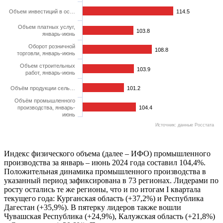
Объем инвестиций в ос…
114.5
Объем платных услуг,
103.8
январь-июнь
Оборот розничной
108.8
торговли, январь-июнь
Объем строительных
103.9
работ, январь-июнь
Объём продукции сель…
101.2
Объём промышленного
производства, январь-
104.4
июнь
Источник: данные Росстата
Индекс физического объема (далее – ИФО) промышленного
производства за январь – июнь 2024 года составил 104,4%.
Положительная динамика промышленного производства в
указанный период зафиксирована в 73 регионах. Лидерами по
росту остались те же регионы, что и по итогам I квартала
текущего года: Курганская область (+37,2%) и Республика
Дагестан (+35,9%). В пятерку лидеров также вошли
Чувашская Республика (+24,9%), Калужская область (+21,8%)