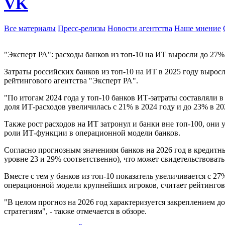
VK
Все материалы
Пресс-релизы
Новости агентства
Наше мнение
"Эксперт РА": расходы банков из топ-10 на ИТ выросли до 27
Затраты российских банков из топ-10 на ИТ в 2025 году вырос
рейтингового агентства "Эксперт РА".
"По итогам 2024 года у топ-10 банков ИТ-затраты составляли 
доля ИТ-расходов увеличилась с 21% в 2024 году и до 23% в 2025
Также рост расходов на ИТ затронул и банки вне топ-100, они 
роли ИТ-функции в операционной модели банков.
Согласно прогнозным значениям банков на 2026 год в кредитных
уровне 23 и 29% соответственно), что может свидетельствоват
Вместе с тем у банков из топ-10 показатель увеличивается с 2
операционной модели крупнейших игроков, считает рейтингово
"В целом прогноз на 2026 год характеризуется закреплением 
стратегиям", - также отмечается в обзоре.