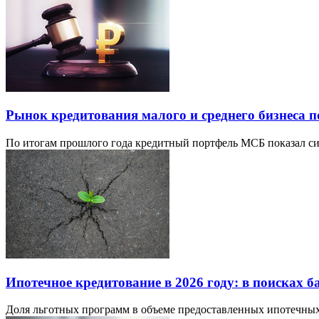
Рынок кредитования малого и среднего бизнеса п
По итогам прошлого года кредитный портфель МСБ показал сим
Ипотечное кредитование в 2026 году: в поисках б
Доля льготных программ в объеме предоставленных ипотечных с