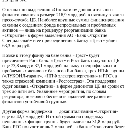
О планах по выделению «Открытию» дополнительного
финансирования в размере 216,9 млрд руб. в пятницу заявила
пресс-служба ЦБ. Наиболее крупные суммы финансирования
связаны с созданием фонда непрофильных и проблемных
активов — лишь на процедуру реорганизации банка
«Открытие» в форме выделения АО «Банк Открытие
Специальный» и ее присоединения к банку «Траст» уйдет
63,3 млрд руб.
Позже к этому фонду на базе банка «Траст» будет
присоединен Рост банк. «Траст» и Рост банк получат от ЦБ
еще 73,8 млрд и 37,1 млрд руб. на выкуп непрофильных и
проблемных активов с балансов Бинбанка, трех НПФ группы
(«ЛУКОЙЛ-гарант», «НПФ электроэнергетики» и РГС), а
также страховой компании «Росгосстрах». Эта поддержка
будет оказана «Открытию» в форме депозитов ЦБ на сроки от
трех до пяти лет. Указанные мероприятия, по словам
регулятора, позволят обеспечить «дальнейшее развитие
финансово устойчивой группы».
Другая форма поддержки — докапитализация «Открытия»
еще на 42,7 млрд руб. Из этой суммы на поддержку
пенсионных фондов группы будут выделены 31,8 млрд руб.
Банк РГС получит лишь 2 млрд руб., а банк «Открытие» будет