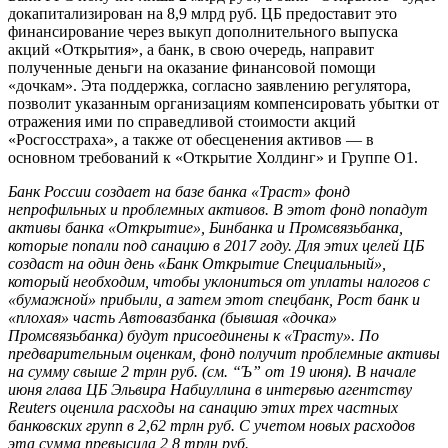
докапитализирован на 8,9 млрд руб. ЦБ предоставит это
финансирование через выкуп дополнительного выпуска
акций «Открытия», а банк, в свою очередь, направит
полученные деньги на оказание финансовой помощи
«дочкам». Эта поддержка, согласно заявлению регулятора,
позволит указанным организациям компенсировать убытки от
отражения ими по справедливой стоимости акций
«Росгосстраха», а также от обесценения активов — в
основном требований к «Открытие Холдинг» и Группе О1.
Банк России создает на базе банка «Траст» фонд
непрофильных и проблемных активов. В этот фонд попадут
активы банка «Открытие», Бинбанка и Промсвязьбанка,
которые попали под санацию в 2017 году. Для этих целей ЦБ
создаст на один день «Банк Открытие Специальный»,
который необходим, чтобы уклониться от уплаты налогов с
«бумажной» прибыли, а затем этот спецбанк, Рост банк и
«плохая» часть Автовазбанка (бывшая «дочка»
Промсвязьбанка) будут присоединены к «Трасту». По
предварительным оценкам, фонд получит проблемные активы
на сумму свыше 2 трлн руб. (см. “Ъ” от 19 июня). В начале
июня глава ЦБ Эльвира Набиуллина в интервью агентству
Reuters оценила расходы на санацию этих трех частных
банковских групп в 2,62 трлн руб. С учетом новых расходов
эта сумма превысила 2,8 трлн руб.