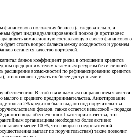
 финансового положения бизнеса (а следовательно, и
ярным будет индивидуализированный подход (в противовес
 наращивать комиссионную составляющую своего финансового
тро будет стоять вопрос баланса между доходностью и уровнем
анков останется качество портфелей.
 капитал банков коэффициент риска в отношении кредитов
едним предпринимателям к заемным ресурсам без излишней
ить расширение возможностей по рефинансированию кредитов
), что позволит сделать их более доступными и
му обеспечению. В этой связи важным направлением является
ию малого и среднего предпринимательства. Анкетирование
году только 2% кредитов было выдано под поручительства
поручительствами фондов, также остается невысокой – порядка
 данного вида обеспечения к I категории качества, что
гарантийным организациям необходимо более активно
составляет менее 100%, что говорит о недостаточной
 осуществления выплат по поручительствам) также позволит
 для всего рынка.