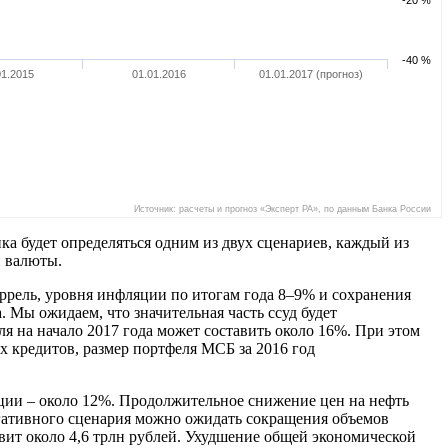
-40 %
01.2015
01.01.2016
01.01.2017 (прогноз)
Источник: расчеты и прогноз «Эксперт РА», по данным Банка России
 будет определяться одним из двух сценариев, каждый из
й валюты.
аррель, уровня инфляции по итогам года 8–9% и сохранения
. Мы ожидаем, что значительная часть ссуд будет
я на начало 2017 года может составить около 16%. При этом
х кредитов, размер портфеля МСБ за 2016 год
яции – около 12%. Продолжительное снижение цен на нефть
егативного сценария можно ожидать сокращения объемов
авит около 4,6 трлн рублей. Ухудшение общей экономической