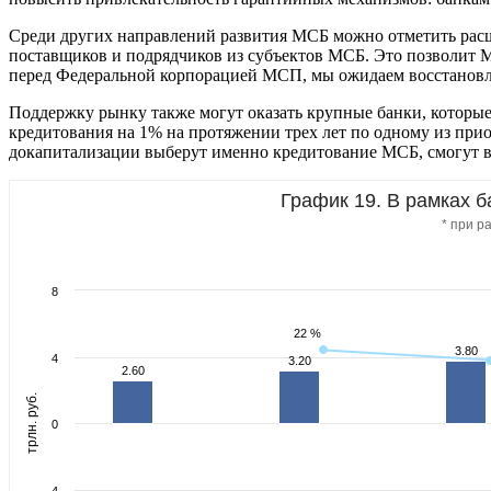
Среди других направлений развития МСБ можно отметить расш
поставщиков и подрядчиков из субъектов МСБ. Это позволит М
перед Федеральной корпорацией МСП, мы ожидаем восстановлен
Поддержку рынку также могут оказать крупные банки, которы
кредитования на 1% на протяжении трех лет по одному из при
докапитализации выберут именно кредитование МСБ, смогут 
График 19. В рамках 
* при р
8
22 %
22 %
3.80
3.80
4
3.20
3.20
2.60
2.60
трлн. руб.
0
-4