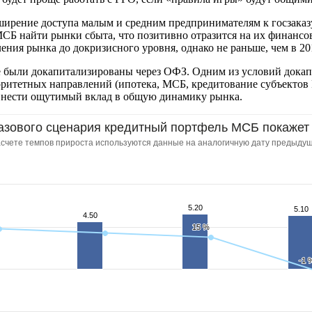
ирение доступа малым и средним предпринимателям к госзаказ
СБ найти рынки сбыта, что позитивно отразится на их финансов
ия рынка до докризисного уровня, однако не раньше, чем в 201
е были докапитализированы через ОФЗ. Одним из условий докап
оритетных направлений (ипотека, МСБ, кредитование субъектов Р
внести ощутимый вклад в общую динамику рынка.
базового сценария кредитный портфель МСБ покажет 
асчете темпов прироста используются данные на аналогичную дату предыдущ
5.20
5.20
5.10
5.10
4.50
4.50
15 %
15 %
-1 
-1 