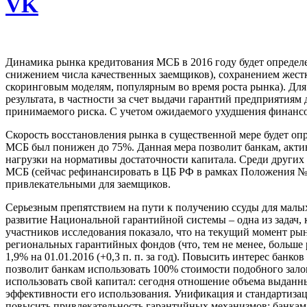
VK
Динамика рынка кредитования МСБ в 2016 году будет определе
снижением числа качественных заемщиков), сохранением жест
скоринговым моделям, популярным во время роста рынка). Д
результата, в частности за счет выдачи гарантий предприятиям
принимаемого риска. С учетом ожидаемого ухудшения финансов
Скорость восстановления рынка в существенной мере будет о
МСБ был понижен до 75%. Данная мера позволит банкам, акти
нагрузки на нормативы достаточности капитала. Среди други
МСБ (сейчас рефинансировать в ЦБ РФ в рамках Положения № 3
привлекательными для заемщиков.
Серьезным препятствием на пути к получению ссуды для малых
развитие Национальной гарантийной системы – одна из задач,
участников исследования показало, что на текущий момент рын
региональных гарантийных фондов (что, тем не менее, больше р
1,9% на 01.01.2016 (+0,3 п. п. за год). Повысить интерес бан
позволит банкам использовать 100% стоимости подобного зало
использовать свой капитал: сегодня отношение объема выданны
эффективности его использования. Унификация и стандартизац
повысить привлекательность гарантийных механизмов: банкам 