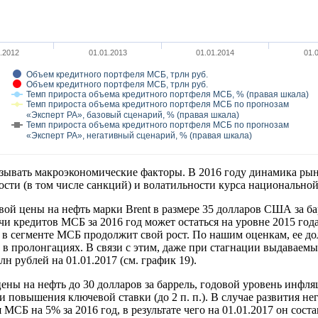
.2012
01.01.2013
01.01.2014
01.
Объем кредитного портфеля МСБ, трлн руб.
Объем кредитного портфеля МСБ, трлн руб.
Темп прироста объема кредитного портфеля МСБ, % (правая шкала)
Темп прироста объема кредитного портфеля МСБ по прогнозам
«Эксперт РА», базовый сценарий, % (правая шкала)
Темп прироста объема кредитного портфеля МСБ по прогнозам
«Эксперт РА», негативный сценарий, % (правая шкала)
вать макроэкономические факторы. В 2016 году динамика рынка
сти (в том числе санкций) и волатильности курса национально
вой цены на нефть марки Brent в размере 35 долларов США за б
и кредитов МСБ за 2016 год может остаться на уровне 2015 года
 в сегменте МСБ продолжит свой рост. По нашим оценкам, ее дол
в пролонгациях. В связи с этим, даже при стагнации выдаваемы
н рублей на 01.01.2017 (см. график 19).
ны на нефть до 30 долларов за баррель, годовой уровень инфл
 повышения ключевой ставки (до 2 п. п.). В случае развития н
СБ на 5% за 2016 год, в результате чего на 01.01.2017 он сост