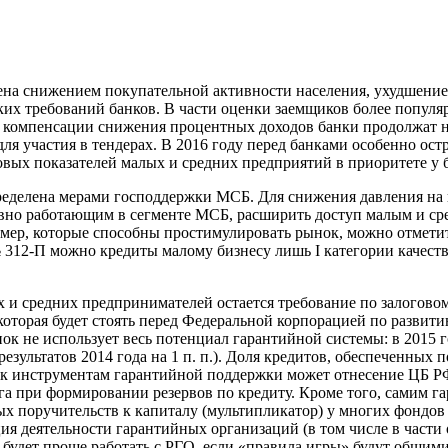
на снижением покупательной активности населения, ухудшением
ких требований банков. В части оценки заемщиков более попул
ля компенсации снижения процентных доходов банки продолжат
 для участия в тендерах. В 2016 году перед банками особенно ос
ых показателей малых и средних предприятий в приоритете у б
пределена мерами господдержки МСБ. Для снижения давления на
вно работающим в сегменте МСБ, расширить доступ малым и ср
х мер, которые способны простимулировать рынок, можно отмет
12-П можно кредиты малому бизнесу лишь I категории качества
 и средних предпринимателей остается требование по залогово
 которая будет стоять перед Федеральной корпорацией по развит
ок не использует весь потенциал гарантийной системы: в 2015 
езультатов 2014 года на 1 п. п.). Доля кредитов, обеспеченных 
ков к инструментам гарантийной поддержки может отнесение ЦБ РФ
га при формировании резервов по кредиту. Кроме того, самим 
х поручительств к капиталу (мультипликатор) у многих фондов 
ия деятельности гарантийных организаций (в том числе в части
будет проще работать с РГО, если «правила игры» будут общими