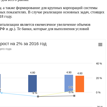
у, а также формирование для крупных корпораций системы
ых показателях. В случае реализации основных задач, стоящих
8 году.
итализации является ежемесячное увеличение объемов
Ф и др.). Те банки, которые для выполнения условий
рост на 2% за 2016 год
его года
40 %
4.90
4.90
4.80
4.80
4.60
4.60
20 %
2 %
2 %
%
%
-5 %
-5 %
0 %
-6 %
-6 %
-20 %