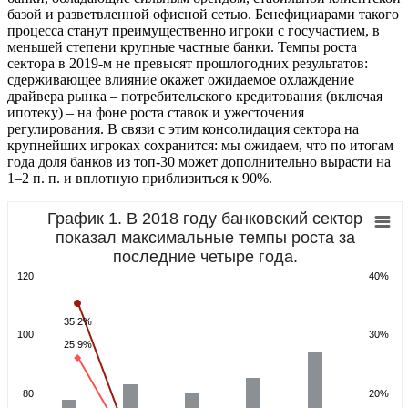
базой и разветвленной офисной сетью. Бенефициарами такого
процесса станут преимущественно игроки с госучастием, в
меньшей степени крупные частные банки. Темпы роста
сектора в 2019-м не превысят прошлогодних результатов:
сдерживающее влияние окажет ожидаемое охлаждение
драйвера рынка – потребительского кредитования (включая
ипотеку) – на фоне роста ставок и ужесточения
регулирования. В связи с этим консолидация сектора на
крупнейших игроках сохранится: мы ожидаем, что по итогам
года доля банков из топ-30 может дополнительно вырасти на
1–2 п. п. и вплотную приблизиться к 90%.
График 1. В 2018 году банковский сектор
показал максимальные темпы роста за
последние четыре года.
120
40%
35.2%
100
30%
25.9%
80
20%