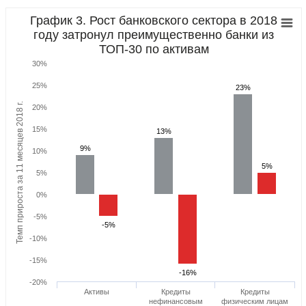
График 3. Рост банковского сектора в 2018
году затронул преимущественно банки из
ТОП-30 по активам
30%
25%
23%
23%
Темп прироста за 11 месяцев 2018 г.
20%
15%
13%
13%
9%
9%
10%
5%
5%
5%
0%
-5%
-5%
-5%
-10%
-15%
-16%
-16%
-20%
Активы
Кредиты
Кредиты
нефинансовым
физическим лицам