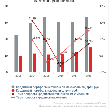
заметно ускорилось.
40
45%
31.3%
30
30%
22.4%
13.8%
12.7%
12.7%
20
15%
10.5%
1.1%
0.2%
10
0%
-5.7%
-9.5%
0
-15%
2013
2014
2015
2016
2017
2018
Кредитный портфель нефинансовым компаниям, трлн руб.
Кредитный портфель населению, трлн руб.
Темп прироста кредитов нефинансовым компаниям
Темп прироста кредитов населению
Источник: «Эксперт РА» по данным Банка России
Примечание: данные учитывают влияние валютной переоценки