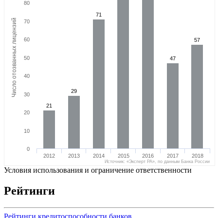
80
71
71
Число отозванных лицензий
70
60
57
57
50
47
47
40
29
29
30
21
21
20
10
0
2012
2013
2014
2015
2016
2017
2018
Источник: «Эксперт РА», по данным Банка России
Условия использования и ограничение ответственности
Рейтинги
Рейтинги кредитоспособности банков