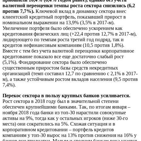
валютной переоценки темпы роста сектора снизились (6,2
против 7,7%).
Ключевой вклад в динамику сектора внес
клиентский кредитный портфель, показавший прирост в
номинальном выражении на 13,9% (3,5% в 2017-м).
Увеличение портфеля было обеспечено ускорением как
кредитования физических лиц (+22,4 против 12,7% в 2017-м),
лидирующего по темпам роста третий год подряд, так и
кредитов нефинансовым компаниям (10,5 против 1,8%).
Вместе с тем без учета валютной переоценки корпоративное
кредитование показало все еще достаточно слабый рост
(5,1%). Фондирование сектора было обеспечено
существенным приростом базы средств некредитных
организаций (темп составил 12,7 по сравнению с 2,1% в 2017-
м), а также устойчивым ростом вкладов населения (9,5 против
7,4%).
Перекос сектора в пользу крупных банков усиливается.
Рост сектора в 2018 году был в значительной степени
обеспечен крупнейшими банками. Так, по итогам января –
ноября 2018 года банки из топ-30 нарастили совокупные
активы на 9%, тогда как у остальных игроков (ниже 30-го
места) они сократились на 5%. Схожая ситуация и в
корпоративном кредитовании – портфель кредитов
компаниям у топ-30 вырос на 13% против снижения на 16% у
банков вне тридцатки. Малым и средним банкам пока удается