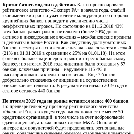
Кризис бизнес-модели в действии.
Как и прогнозировало
рейтинговое агентство «Эксперт РА» в начале года, слабый
экономический рост и ужесточение конкуренции со стороны
крупнейших банков приводит к увеличению числа
неэффективных игроков. По состоянию на 01.12.2018 43%
всех банков размещали значительную (более 20%) долю
активов в низкодоходные вложения – межбанковские кредиты
и депозиты в Банке России. Как следствие, доля убыточных
банков, несмотря на снижение с начала года, остается высокой
(21% на 01.01.2019 в сравнении с 25% на 01.01.18). На этом
фоне все больше акционеров теряют интерес к банковскому
бизнесу: по итогам 2018 года лицензии были отозваны у 57
банков, ключевые причины – нарушение 115-ФЗ и
высокорискованная кредитная политика. Еще 7 банков
добровольно отказались от лицензии на осуществление
банковской деятельности. В результате на начало 2019 года в
секторе осталось 440 банков.
По итогам 2019 года на рынке останется менее 400 банков.
По предварительному прогнозу рейтингового агентства
«Эксперт РА», в текущем году рынок покинет не менее 50
кредитных организаций, в том числе за счет добровольной
сдачи лицензий, а также новых сделок M&A. Основной
интерес для покупателей будут представлять региональные
банки, обладающие сильным брендом, стабильной клиентской