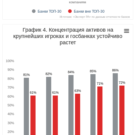
компаниям
Банки ТОП-30
Банки вне ТОП-30
Источник: «Эксперт РА» по данным отчетности банков
График 4. Концентрация активов на
крупнейших игроках и госбанках устойчиво
растет
100%
90%
86%
86%
85%
85%
84%
84%
82%
82%
81%
81%
80%
72%
72%
71%
71%
70%
63%
63%
61%
61%
61%
61%
60%
50%
40%
30%
20%