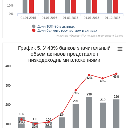
10%
0%
01.01.2015
01.01.2016
01.01.2017
01.01.2018
01.12.2018
Доля ТОП-30 в активах
Доля банков с госучастием в активах
Источник: «Эксперт РА» по данным отчетности банков
График 5. У 43% банков значительный
объем активов представлен
низкодоходными вложениями
400
43%
43%
42%
42%
40%
40%
300
33%
33%
238
238
226
226
210
210
204
204
200
136
136
134
134
111
111
108
108
15%
15%
100
13%
13%
12%
12%