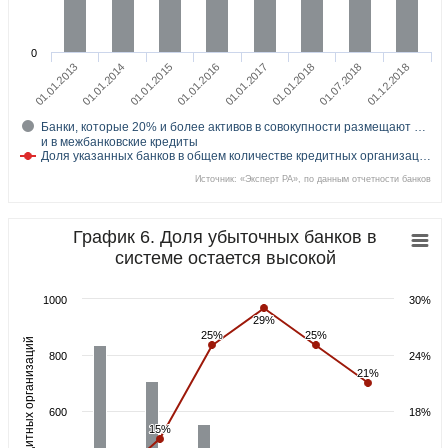
0
01.01.2013
01.01.2014
01.01.2015
01.01.2016
01.01.2017
01.01.2018
01.07.2018
01.12.2018
Банки, которые 20% и более активов в совокупности размещают …
и в межбанковские кредиты
Доля указанных банков в общем количестве кредитных организац…
Источник: «Эксперт РА», по данным отчетности банков
График 6. Доля убыточных банков в
системе остается высокой
1000
30%
29%
29%
25%
25%
25%
25%
Количество кредитных организаций
800
24%
21%
21%
600
18%
15%
15%