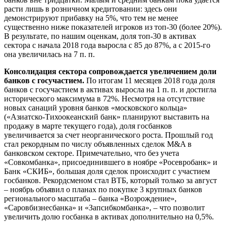
расти лишь в розничном кредитовании: здесь они
демонстрируют прибавку на 5%, что тем не менее
существенно ниже показателей игроков из топ-30 (более 20%).
В результате, по нашим оценкам, доля топ-30 в активах
сектора с начала 2018 года выросла с 85 до 87%, а с 2015-го
она увеличилась на 7 п. п.
Консолидация сектора сопровождается увеличением доли
банков с госучастием.
По итогам 11 месяцев 2018 года доля
банков с госучастием в активах выросла на 1 п. п. и достигла
исторического максимума в 72%. Несмотря на отсутствие
новых санаций уровня банков «московского кольца»
(«Азиатско-Тихоокеанский банк» планируют выставить на
продажу в марте текущего года), доля госбанков
увеличивается за счет неорганического роста. Прошлый год
стал рекордным по числу объявленных сделок M&A в
банковском секторе. Примечательно, что без учета
«Совкомбанка», присоединившего в ноябре «Росевробанк» и
Банк «СКИБ», большая доля сделок происходит с участием
госбанков. Рекордсменом стал ВТБ, который только за август
– ноябрь объявил о планах по покупке 3 крупных банков
регионального масштаба – банка «Возрождение»,
«Саровбизнесбанка» и «Запсибкомбанка», – что позволит
увеличить долю госбанка в активах дополнительно на 0,5%.